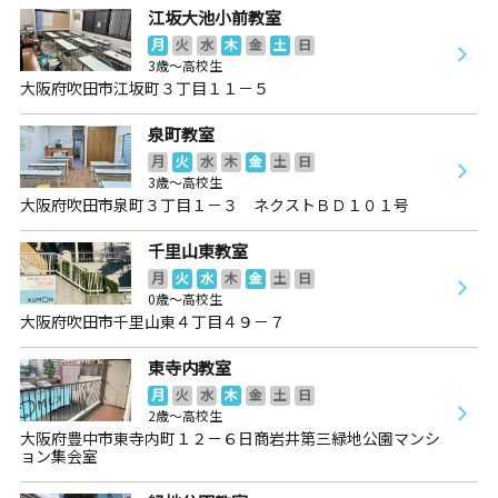
江坂大池小前教室
月
火
水
木
金
土
日
3歳～高校生
大阪府吹田市江坂町３丁目１１－５
泉町教室
月
火
水
木
金
土
日
3歳～高校生
大阪府吹田市泉町３丁目１－３ ネクストＢＤ１０１号
千里山東教室
月
火
水
木
金
土
日
0歳～高校生
大阪府吹田市千里山東４丁目４９－７
東寺内教室
月
火
水
木
金
土
日
2歳～高校生
大阪府豊中市東寺内町１２－６日商岩井第三緑地公園マンシ
ョン集会室