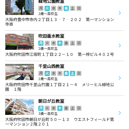
緑地公園教室
月
火
水
木
金
土
日
2歳～高校生
大阪府豊中市寺内２丁目１３‐７‐２０２ 第一マンション
寺直
吹田垂水教室
月
火
水
木
金
土
日
2歳～高校生
大阪府吹田市江坂町１丁目２２－１０ 第一梓ビル４０２号
千里山西教室
月
火
水
木
金
土
日
1歳～高校生
大阪府吹田市千里山竹園１丁目２１－４ メリーヒル緑地公
園 １階
朝日が丘教室
月
火
水
木
金
土
日
3歳～高校生
大阪府吹田市朝日が丘町５０－１３ ウエストフィールド第
一マンション２階２０１