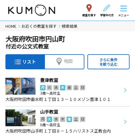
教室を探す
学習中の方
メニュー
HOME
お近くの教室を探す
検索結果
大阪府吹田市円山町
付近の公文式教室
さらに条件
地図
リスト
を絞り込む
豊津教室
月
火
水
木
金
土
日
3歳～高校生
大阪府吹田市垂水町１丁目１３－１０メゾン豊津１０１
山手教室
月
火
水
木
金
土
日
0歳～高校生
大阪府吹田市山手町１丁目８－１５ハリストス正教会内