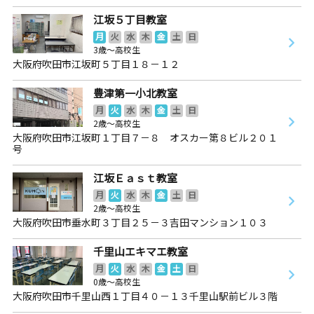
江坂５丁目教室
月
火
水
木
金
土
日
3歳～高校生
大阪府吹田市江坂町５丁目１８－１２
豊津第一小北教室
月
火
水
木
金
土
日
2歳～高校生
大阪府吹田市江坂町１丁目７－８ オスカー第８ビル２０１
号
江坂Ｅａｓｔ教室
月
火
水
木
金
土
日
2歳～高校生
大阪府吹田市垂水町３丁目２５－３吉田マンション１０３
千里山エキマエ教室
月
火
水
木
金
土
日
0歳～高校生
大阪府吹田市千里山西１丁目４０－１３千里山駅前ビル３階