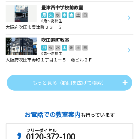
豊津西中学校前教室
月
火
水
木
金
土
日
0歳～高校生
大阪府吹田市豊津町２３－５
吹田寿町教室
月
火
水
木
金
土
日
0歳～高校生
大阪府吹田市寿町１丁目１－５ 藤ビル２Ｆ
もっと見る（範囲を広げて検索）
お電話での教室案内
も行っています
フリーダイヤル
0120-372-100