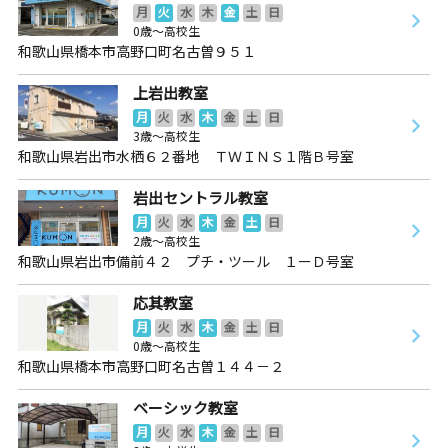
月
火
水
木
金
土
日
0歳～高校生
和歌山県橋本市高野口町名古曽９５１
上岩出教室
月
火
水
木
金
土
日
3歳～高校生
和歌山県岩出市水栖６２番地 ＴＷＩＮＳ１階Ｂ号室
岩出セントラル教室
月
火
水
木
金
土
日
2歳～高校生
和歌山県岩出市備前４２ プチ・ツール １ーＤ号室
応其教室
月
火
水
木
金
土
日
0歳～高校生
和歌山県橋本市高野口町名古曽１４４－２
ベーシック教室
月
火
水
木
金
土
日