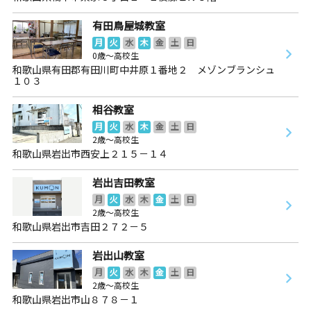
有田鳥屋城教室
月
火
水
木
金
土
日
0歳～高校生
和歌山県有田郡有田川町中井原１番地２ メゾンブランシュ
１０３
相谷教室
月
火
水
木
金
土
日
2歳～高校生
和歌山県岩出市西安上２１５－１４
岩出吉田教室
月
火
水
木
金
土
日
2歳～高校生
和歌山県岩出市吉田２７２－５
岩出山教室
月
火
水
木
金
土
日
2歳～高校生
和歌山県岩出市山８７８－１