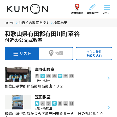
教室を探す
学習中の方
メニュー
HOME
お近くの教室を探す
検索結果
和歌山県有田郡有田川町沼谷
付近の公文式教室
さらに条件
地図
リスト
を絞り込む
高野山教室
月
火
水
木
金
土
日
3歳～高校生
和歌山県伊都郡高野町高野山７３２
笠田教室
月
火
水
木
金
土
日
2歳～高校生
和歌山県伊都郡かつらぎ町笠田東９８－６ 日の丸ビル１０