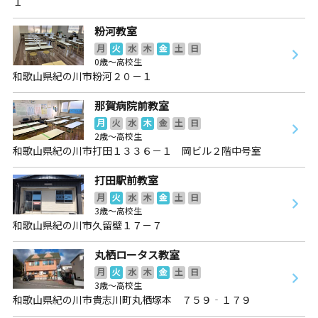
１
粉河教室
月
火
水
木
金
土
日
0歳～高校生
和歌山県紀の川市粉河２０－１
那賀病院前教室
月
火
水
木
金
土
日
2歳～高校生
和歌山県紀の川市打田１３３６－１ 岡ビル２階中号室
打田駅前教室
月
火
水
木
金
土
日
3歳～高校生
和歌山県紀の川市久留壁１７－７
丸栖ロータス教室
月
火
水
木
金
土
日
3歳～高校生
和歌山県紀の川市貴志川町丸栖塚本 ７５９‐１７９