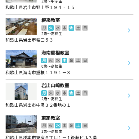
3歳～中学生
和歌山県岩出市野上野１９４‐１５
根来教室
月
火
水
木
金
土
日
2歳～高校生
和歌山県岩出市堀口５３
海南重根教室
月
火
水
木
金
土
日
0歳～高校生
和歌山県海南市重根１１９１－３
岩出山崎教室
月
火
水
木
金
土
日
2歳～高校生
和歌山県岩出市中黒３２番地の１
東家教室
月
火
水
木
金
土
日
1歳～高校生
和歌山県橋本市東家６丁目１－１後藤ビル３階