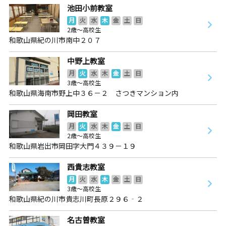
池田小前教室
月
火
水
木
金
土
日
2歳～高校生
和歌山県紀の川市南中２０７
中野上教室
月
火
水
木
金
土
日
3歳～高校生
和歌山県海南市野上中３６－２ さつきマンション内
岡田教室
月
火
水
木
金
土
日
2歳～高校生
和歌山県岩出市岡田字大門４３９－１９
西貴志教室
月
火
水
木
金
土
日
3歳～高校生
和歌山県紀の川市貴志川町長原２９６‐２
名古曽教室