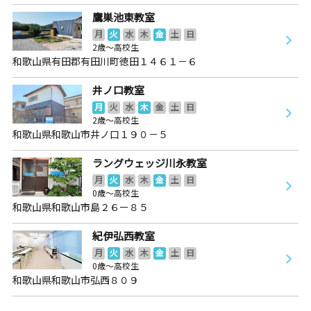
鷹巣池東教室
月
火
水
木
金
土
日
2歳～高校生
和歌山県有田郡有田川町徳田１４６１－６
井ノ口教室
月
火
水
木
金
土
日
2歳～高校生
和歌山県和歌山市井ノ口１９０－５
ラングウェッジ川永教室
月
火
水
木
金
土
日
0歳～高校生
和歌山県和歌山市島２６ー８５
紀伊弘西教室
月
火
水
木
金
土
日
0歳～高校生
和歌山県和歌山市弘西８０９