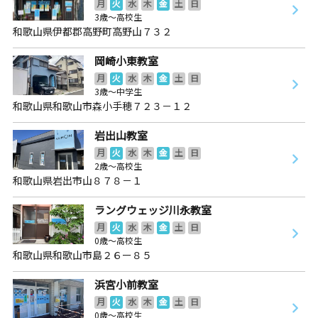
月
火
水
木
金
土
日
3歳～高校生
和歌山県伊都郡高野町高野山７３２
岡崎小東教室
月
火
水
木
金
土
日
3歳～中学生
和歌山県和歌山市森小手穂７２３－１２
岩出山教室
月
火
水
木
金
土
日
2歳～高校生
和歌山県岩出市山８７８－１
ラングウェッジ川永教室
月
火
水
木
金
土
日
0歳～高校生
和歌山県和歌山市島２６ー８５
浜宮小前教室
月
火
水
木
金
土
日
0歳～高校生