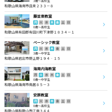
3歳～高校生
和歌山県海南市且来２３３－８
藤並東教室
月
火
水
木
金
土
日
0歳～高校生
和歌山県有田郡有田川町下津野１８３４－１
ベーシック教室
月
火
水
木
金
土
日
3歳～中学生
和歌山県岩出市野上野１９４‐１５
海南内海教室
月
火
水
木
金
土
日
0歳～中学生
和歌山県海南市鳥居８５－３
安原教室
月
火
水
木
金
土
日
0歳～高校生
和歌山県和歌山市江南３４４