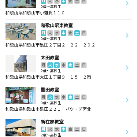
月
火
水
木
金
土
日
0歳～高校生
和歌山県和歌山市小雑賀１１０
和歌山駅東教室
月
火
水
木
金
土
日
0歳～高校生
和歌山県和歌山市黒田２丁目２－２２ ２０２
太田教室
月
火
水
木
金
土
日
2歳～高校生
和歌山県和歌山市太田１丁目９－１５ ２階
黒田教室
月
火
水
木
金
土
日
0歳～高校生
和歌山県和歌山市黒田２２１ バウ・デ宮北
新在家教室
月
火
水
木
金
土
日
2歳～高校生