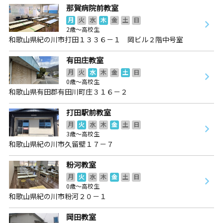
那賀病院前教室
月
火
水
木
金
土
日
2歳～高校生
和歌山県紀の川市打田１３３６－１ 岡ビル２階中号室
有田庄教室
月
火
水
木
金
土
日
0歳～高校生
和歌山県有田郡有田川町庄３１６－２
打田駅前教室
月
火
水
木
金
土
日
3歳～高校生
和歌山県紀の川市久留壁１７－７
粉河教室
月
火
水
木
金
土
日
0歳～高校生
和歌山県紀の川市粉河２０－１
岡田教室