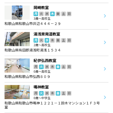
岡崎教室
月
火
水
木
金
土
日
3歳～高校生
和歌山県和歌山市井辺４４４－２９
湯浅東南道教室
月
火
水
木
金
土
日
2歳～高校生
和歌山県有田郡湯浅町湯浅１５３４
紀伊弘西教室
月
火
水
木
金
土
日
0歳～高校生
和歌山県和歌山市弘西８０９
鳴神教室
月
火
水
木
金
土
日
0歳～中学生
和歌山県和歌山市鳴神１２２１－１鈴木マンション１Ｆ３号
室