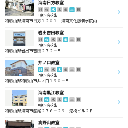
海南日方教室
月
火
水
木
金
土
日
1歳～高校生
和歌山県海南市日方１２０１ 海南文化服装学院内
岩出吉田教室
月
火
水
木
金
土
日
2歳～高校生
和歌山県岩出市吉田２７２－５
井ノ口教室
月
火
水
木
金
土
日
2歳～高校生
和歌山県和歌山市井ノ口１９０－５
海南黒江教室
月
火
水
木
金
土
日
0歳～高校生
和歌山県海南市船尾２７６－２９ 港橋ビル２Ｆ
高野山教室