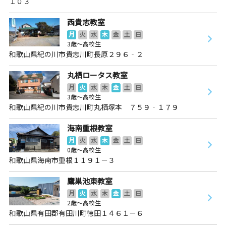
１０３
西貴志教室
月
火
水
木
金
土
日
3歳～高校生
和歌山県紀の川市貴志川町長原２９６‐２
丸栖ロータス教室
月
火
水
木
金
土
日
3歳～高校生
和歌山県紀の川市貴志川町丸栖塚本 ７５９‐１７９
海南重根教室
月
火
水
木
金
土
日
0歳～高校生
和歌山県海南市重根１１９１－３
鷹巣池東教室
月
火
水
木
金
土
日
2歳～高校生
和歌山県有田郡有田川町徳田１４６１－６