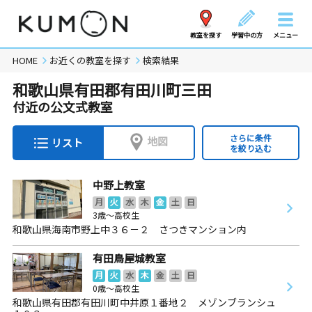
教室を探す
学習中の方
メニュー
HOME
お近くの教室を探す
検索結果
和歌山県有田郡有田川町三田
付近の公文式教室
さらに条件
地図
リスト
を絞り込む
中野上教室
月
火
水
木
金
土
日
3歳～高校生
和歌山県海南市野上中３６－２ さつきマンション内
有田鳥屋城教室
月
火
水
木
金
土
日
0歳～高校生
和歌山県有田郡有田川町中井原１番地２ メゾンブランシュ