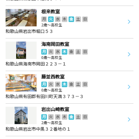
根来教室
月
火
水
木
金
土
日
2歳～高校生
和歌山県岩出市堀口５３
海南岡田教室
月
火
水
木
金
土
日
0歳～高校生
和歌山県海南市岡田２２３－１
藤並西教室
月
火
水
木
金
土
日
0歳～高校生
和歌山県有田郡有田川町天満３７３－３
岩出山崎教室
月
火
水
木
金
土
日
2歳～高校生
和歌山県岩出市中黒３２番地の１