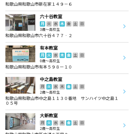
和歌山県和歌山市新在家１４９－６
六十谷教室
月
火
水
木
金
土
日
3歳～高校生
和歌山県和歌山市六十谷４７７‐２
有本教室
月
火
水
木
金
土
日
0歳～高校生
和歌山県和歌山市有本５９８ー１０
中之島教室
月
火
水
木
金
土
日
2歳～高校生
和歌山県和歌山市中之島１１３０番地 サンハイツ中之島１
０５号
大新教室
月
火
水
木
金
土
日
2歳～高校生