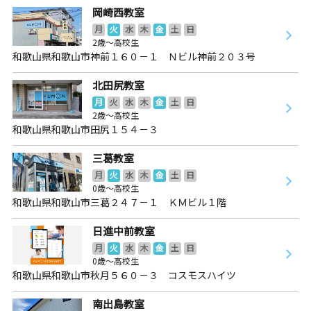
岡崎西教室
月
火
水
木
金
土
日
2歳～高校生
和歌山県和歌山市神前１６０－１ Ｎビル神前２０３号
北田尻教室
月
火
水
木
金
土
日
2歳～高校生
和歌山県和歌山市田尻１５４－３
三葛教室
月
火
水
木
金
土
日
0歳～高校生
和歌山県和歌山市三葛２４７－１ ＫＭビル１階
日進中前教室
月
火
水
木
金
土
日
0歳～高校生
和歌山県和歌山市秋月５６０－３ コスモスハイツ
南出島教室