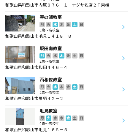
和歌山県和歌山市内原８７６－１ ナグサ名店２Ｆ東端
琴の浦教室
月
火
水
木
金
土
日
0歳～高校生
和歌山県和歌山市毛見１４１８－８
坂田南教室
月
火
水
木
金
土
日
2歳～高校生
和歌山県和歌山市和田４４６－４
西和佐教室
月
火
水
木
金
土
日
2歳～高校生
和歌山県和歌山市栗栖４２－２
毛見教室
月
火
水
木
金
土
日
0歳～高校生
和歌山県和歌山市毛見１６８－５