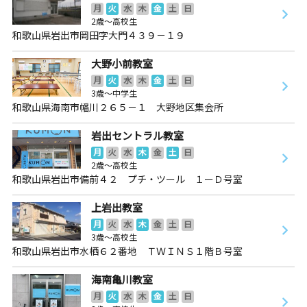
月
火
水
木
金
土
日
2歳～高校生
和歌山県岩出市岡田字大門４３９－１９
大野小前教室
月
火
水
木
金
土
日
3歳～中学生
和歌山県海南市幡川２６５－１ 大野地区集会所
岩出セントラル教室
月
火
水
木
金
土
日
2歳～高校生
和歌山県岩出市備前４２ プチ・ツール １ーＤ号室
上岩出教室
月
火
水
木
金
土
日
3歳～高校生
和歌山県岩出市水栖６２番地 ＴＷＩＮＳ１階Ｂ号室
海南亀川教室
月
火
水
木
金
土
日