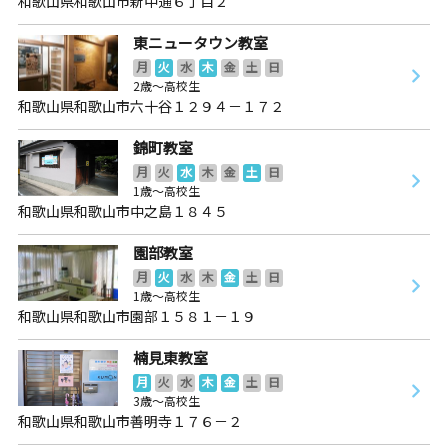
和歌山県和歌山市新中通６丁目２
東ニュータウン教室
月
火
水
木
金
土
日
2歳～高校生
和歌山県和歌山市六十谷１２９４－１７２
錦町教室
月
火
水
木
金
土
日
1歳～高校生
和歌山県和歌山市中之島１８４５
園部教室
月
火
水
木
金
土
日
1歳～高校生
和歌山県和歌山市園部１５８１－１９
楠見東教室
月
火
水
木
金
土
日
3歳～高校生
和歌山県和歌山市善明寺１７６－２