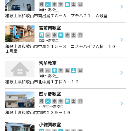
月
火
水
木
金
土
日
0歳～高校生
和歌山県和歌山市南出島７８－３ プチハ２１ Ａ号室
宮前南教室
月
火
水
木
金
土
日
3歳～高校生
和歌山県和歌山市中島２１５ー３ コスモハイツＡ棟 １０
１号室
宮前教室
月
火
水
木
金
土
日
3歳～高校生
和歌山県和歌山市北中島１丁目３‐１６
四ヶ郷教室
月
火
水
木
金
土
日
小学生～高校生
和歌山県和歌山市加納２３９－１９
小雑賀教室