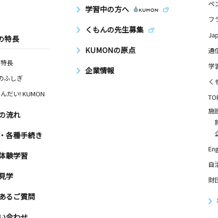
ペ
学習中の方へ
フ
くもんの先生募集
Ja
の特長
KUMONの原点
通
の特長
学
企業情報
Nのふしぎ
く
んだい! KUMON
TO
施
の流れ
・各種手続き
Eng
体験学習
自
見学
財
あるご質問
い合わせ