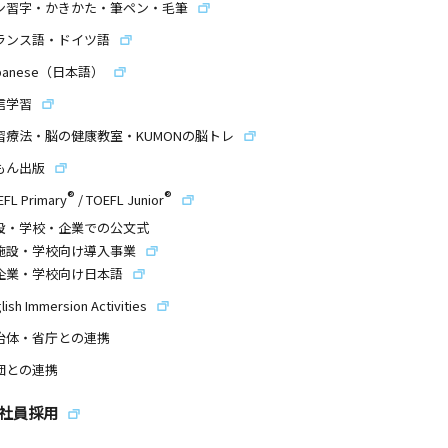
ン習字・かきかた・筆ペン・毛筆
ランス語・ドイツ語
panese（日本語）
信学習
習療法・脳の健康教室・KUMONの脳トレ
もん出版
®
®
EFL Primary
/
TOEFL Junior
設・学校・企業での公文式
施設・学校向け導入事業
企業・学校向け日本語
lish Immersion Activities
治体・省庁との連携
団との連携
社員採用