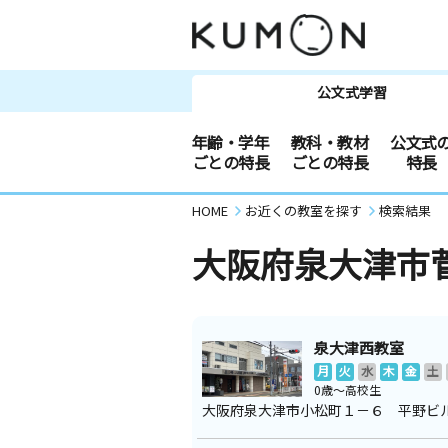
公文式学習
年齢・学年
教科・教材
公文式
ごとの特長
ごとの特長
特長
HOME
お近くの教室を探す
検索結果
大阪府泉大津市
泉大津西教室
月
火
水
木
金
土
0歳～高校生
大阪府泉大津市小松町１－６ 平野ビ