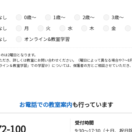
なし
0歳〜
1歳〜
2歳〜
3歳〜
日
なし
月
火
水
木
金
なし
オンライン&教室学習
日
のは2曜日となります。
ただき、詳しくは教室にお問い合わせください。（曜日によって異なる場合や7～8
ライン＆教室学習」での学習か）については、保護者の方とご相談させていただき
日
お電話での教室案内
も行っています
日
受付時間
72-100
9:30～17:30（土日、祝