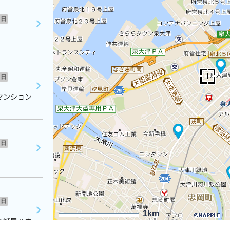
日
日
マンション
日
日
1km
２紙屋ハウ