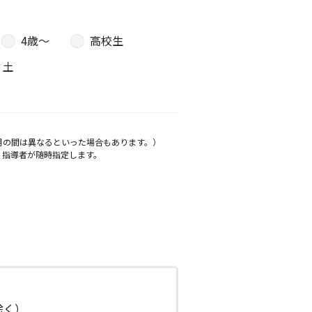
4歳〜
高校生
土
月の間は異なるといった場合もあります。）
、指導者が随時指定します。
日除く）