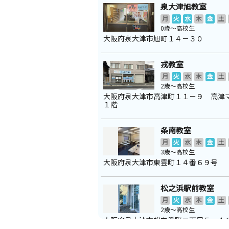
泉大津旭教室
月
火
水
木
金
土
0歳～高校生
大阪府泉大津市旭町１４－３０
戎教室
月
火
水
木
金
土
2歳～高校生
大阪府泉大津市高津町１１－９ 高津
１階
条南教室
月
火
水
木
金
土
3歳～高校生
大阪府泉大津市東雲町１４番６９号
松之浜駅前教室
月
火
水
木
金
土
2歳～高校生
大阪府泉大津市松之浜町二丁目５－１
ス７番館２Ｆ