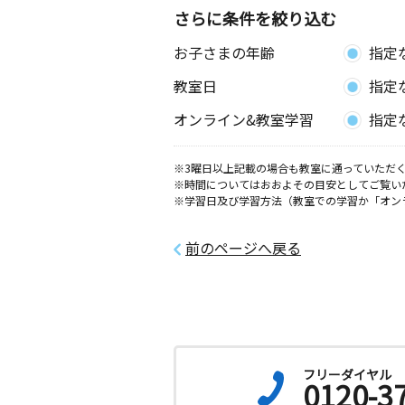
さらに条件を絞り込む
虫取教室
お子さまの年齢
指定
月
火
水
木
金
土
3歳～高校生
教室日
指定
大阪府泉大津市虫取町２丁目３－１８
オンライン&教室学習
指定
東助松町教室
月
火
水
木
金
土
※3曜日以上記載の場合も教室に通っていただく
※時間についてはおおよその目安としてご覧い
3歳～高校生
※学習日及び学習方法（教室での学習か「オン
大阪府泉大津市東助松町４丁目６－９
前のページへ戻る
豊中教室
月
火
水
木
金
土
3歳～高校生
大阪府泉大津市曽根町２丁目３－３１
北助松駅前教室
月
火
水
木
金
土
フリーダイヤル
0120-3
0歳～中学生