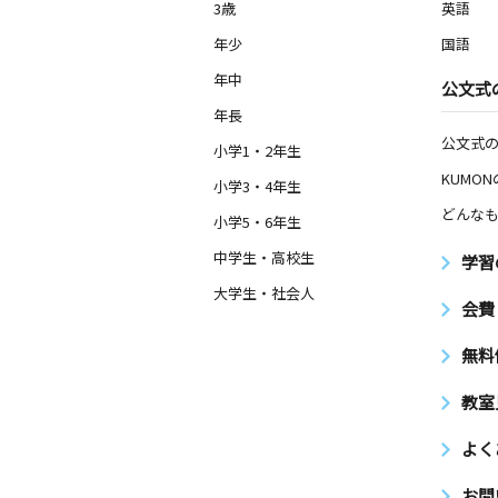
3歳
英語
年少
国語
年中
公文式
年長
公文式
小学1・2年生
KUMO
小学3・4年生
どんなも
小学5・6年生
中学生・高校生
学習
大学生・社会人
会費
無料
教室
よく
お問