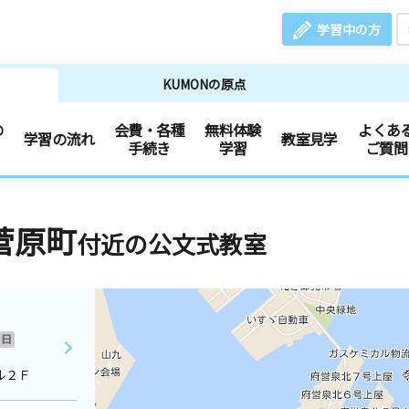
学習中の方
KUMONの原点
の
会費・各種
無料体験
よくあ
学習の流れ
教室見学
手続き
学習
ご質問
菅原町
付近の公文式教室
日
ル２Ｆ