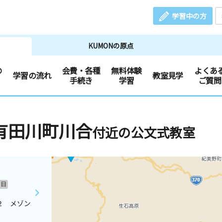
学習中の方
KUMONの原点
の
会費・各種
無料体験
よくあ
学習の流れ
教室見学
手続き
学習
ご質問
有田川町川合
付近の公文式教室
日
２ メゾン