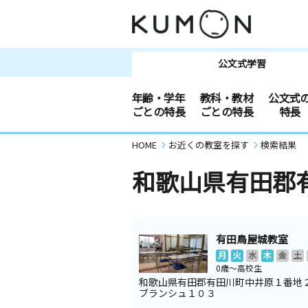
公文式学習
年齢・学年
教科・教材
公文式
ごとの特長
ごとの特長
特長
HOME
お近くの教室を探す
検索結果
和歌山県有田郡
有田鳥屋城教室
月
火
水
木
金
土
0歳～高校生
和歌山県有田郡有田川町中井原１番地
ブランシュ１０３