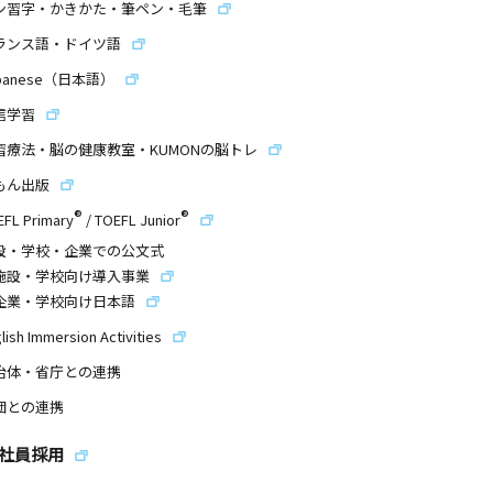
ン習字・かきかた・筆ペン・毛筆
ランス語・ドイツ語
panese（日本語）
信学習
習療法・脳の健康教室・KUMONの脳トレ
もん出版
®
®
EFL Primary
/
TOEFL Junior
設・学校・企業での公文式
施設・学校向け導入事業
企業・学校向け日本語
lish Immersion Activities
治体・省庁との連携
団との連携
社員採用