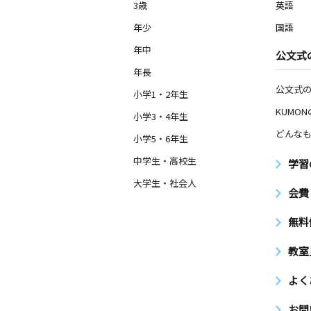
3歳
英語
年少
国語
年中
公文式
年長
公文式
小学1・2年生
KUMO
小学3・4年生
どんなも
小学5・6年生
中学生・高校生
学習
大学生・社会人
会費
無料
教室
よく
お問