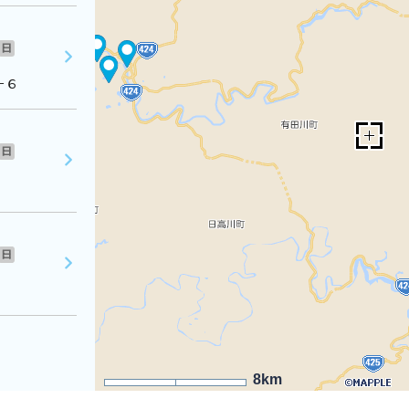
日
－６
日
日
8km