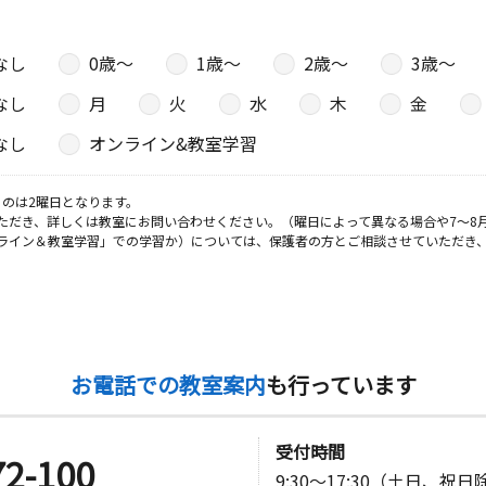
なし
0歳〜
1歳〜
2歳〜
3歳〜
なし
月
火
水
木
金
なし
オンライン&教室学習
のは2曜日となります。
ただき、詳しくは教室にお問い合わせください。（曜日によって異なる場合や7～8
ライン＆教室学習」での学習か）については、保護者の方とご相談させていただき
お電話での教室案内
も行っています
受付時間
72-100
9:30～17:30（土日、祝