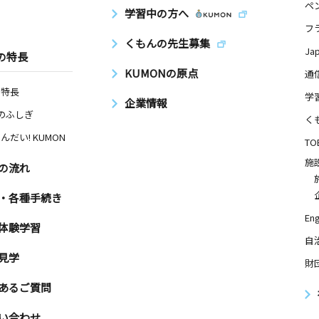
ペ
学習中の方へ
フ
くもんの先生募集
Ja
の特長
KUMONの原点
通
の特長
学
企業情報
Nのふしぎ
く
んだい! KUMON
TO
施
の流れ
・各種手続き
Eng
体験学習
自
見学
財
あるご質問
い合わせ