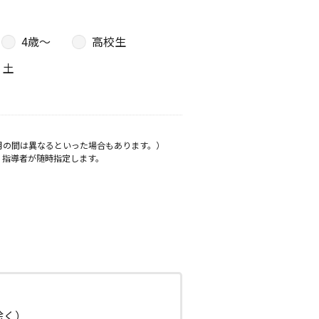
4歳〜
高校生
土
月の間は異なるといった場合もあります。）
、指導者が随時指定します。
日除く）