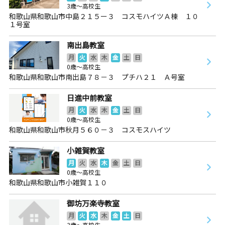
3歳～高校生
和歌山県和歌山市中島２１５ー３ コスモハイツＡ棟 １０
１号室
南出島教室
月
火
水
木
金
土
日
0歳～高校生
和歌山県和歌山市南出島７８－３ プチハ２１ Ａ号室
日進中前教室
月
火
水
木
金
土
日
0歳～高校生
和歌山県和歌山市秋月５６０－３ コスモスハイツ
小雑賀教室
月
火
水
木
金
土
日
0歳～高校生
和歌山県和歌山市小雑賀１１０
御坊万楽寺教室
月
火
水
木
金
土
日
3歳～高校生