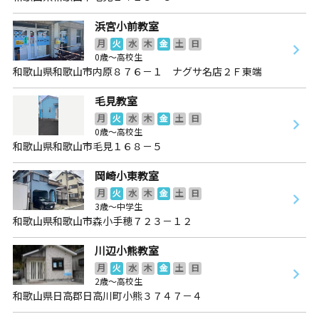
浜宮小前教室
月
火
水
木
金
土
日
0歳～高校生
和歌山県和歌山市内原８７６－１ ナグサ名店２Ｆ東端
毛見教室
月
火
水
木
金
土
日
0歳～高校生
和歌山県和歌山市毛見１６８－５
岡崎小東教室
月
火
水
木
金
土
日
3歳～中学生
和歌山県和歌山市森小手穂７２３－１２
川辺小熊教室
月
火
水
木
金
土
日
2歳～高校生
和歌山県日高郡日高川町小熊３７４７－４