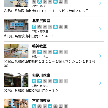
月
火
水
木
金
土
日
2歳～高校生
和歌山県和歌山市神前１６０－１ Ｎビル神前２０３号
北田尻教室
月
火
水
木
金
土
日
2歳～高校生
和歌山県和歌山市田尻１５４－３
鳴神教室
月
火
水
木
金
土
日
0歳～中学生
和歌山県和歌山市鳴神１２２１－１鈴木マンション１Ｆ３号
室
和歌川教室
月
火
水
木
金
土
日
1歳～高校生
和歌山県和歌山市和歌川町９－１９
宮前南教室
月
火
水
木
金
土
日