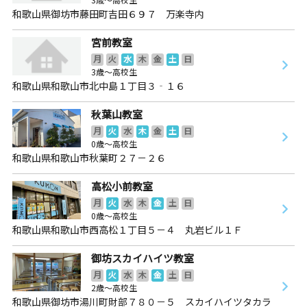
和歌山県御坊市藤田町吉田６９７ 万楽寺内
宮前教室
月
火
水
木
金
土
日
3歳～高校生
和歌山県和歌山市北中島１丁目３‐１６
秋葉山教室
月
火
水
木
金
土
日
0歳～高校生
和歌山県和歌山市秋葉町２７－２６
高松小前教室
月
火
水
木
金
土
日
0歳～高校生
和歌山県和歌山市西高松１丁目５－４ 丸岩ビル１Ｆ
御坊スカイハイツ教室
月
火
水
木
金
土
日
2歳～高校生
和歌山県御坊市湯川町財部７８０－５ スカイハイツタカラ