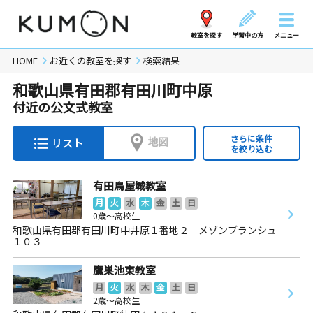
教室を探す
学習中の方
メニュー
HOME
お近くの教室を探す
検索結果
和歌山県有田郡有田川町中原
付近の公文式教室
さらに条件
地図
リスト
を絞り込む
有田鳥屋城教室
月
火
水
木
金
土
日
0歳～高校生
和歌山県有田郡有田川町中井原１番地２ メゾンブランシュ
１０３
鷹巣池東教室
月
火
水
木
金
土
日
2歳～高校生