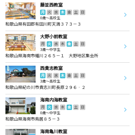
藤並西教室
月
火
水
木
金
土
日
0歳～高校生
和歌山県有田郡有田川町天満３７３－３
大野小前教室
月
火
水
木
金
土
日
3歳～中学生
和歌山県海南市幡川２６５－１ 大野地区集会所
西貴志教室
月
火
水
木
金
土
日
3歳～高校生
和歌山県紀の川市貴志川町長原２９６‐２
海南内海教室
月
火
水
木
金
土
日
0歳～中学生
和歌山県海南市鳥居８５－３
海南亀川教室