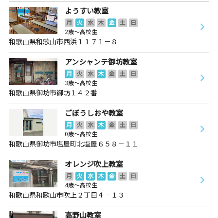
ようすい教室
月
火
水
木
金
土
日
2歳～高校生
和歌山県和歌山市西浜１１７１－８
アンシャンテ御坊教室
月
火
水
木
金
土
日
3歳～高校生
和歌山県御坊市御坊１４２番
ごぼうしおや教室
月
火
水
木
金
土
日
0歳～高校生
和歌山県御坊市塩屋町北塩屋６５８－１１
オレンジ吹上教室
月
火
水
木
金
土
日
4歳～高校生
和歌山県和歌山市吹上２丁目４‐１３
高野山教室