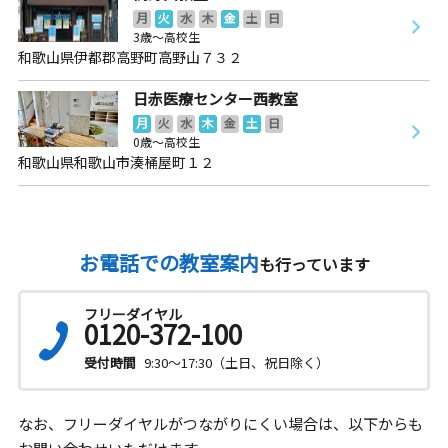
月
火
水
木
金
土
日
3歳～高校生
和歌山県伊都郡高野町高野山７３２
日赤医療センター西教室
月
火
水
木
金
土
日
0歳～高校生
和歌山県和歌山市湊桶屋町１２
お電話での教室案内
も行っています
フリーダイヤル
0120-372-100
受付時間
9:30～17:30（土日、祝日除く）
なお、フリーダイヤルがつながりにくい場合は、以下からも