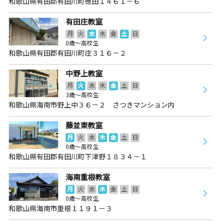
和歌山県有田郡有田川町徳田１４６１－６
有田庄教室
月
火
水
木
金
土
日
0歳～高校生
和歌山県有田郡有田川町庄３１６－２
中野上教室
月
火
水
木
金
土
日
3歳～高校生
和歌山県海南市野上中３６－２ さつきマンション内
藤並東教室
月
火
水
木
金
土
日
0歳～高校生
和歌山県有田郡有田川町下津野１８３４－１
海南重根教室
月
火
水
木
金
土
日
0歳～高校生
和歌山県海南市重根１１９１－３