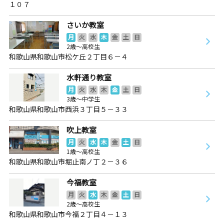
１０７
さいか教室
月
火
水
木
金
土
日
2歳～高校生
和歌山県和歌山市松ケ丘２丁目６－４
水軒通り教室
月
火
水
木
金
土
日
3歳～中学生
和歌山県和歌山市西浜３丁目５－３３
吹上教室
月
火
水
木
金
土
日
1歳～高校生
和歌山県和歌山市堀止南ノ丁２－３６
今福教室
月
火
水
木
金
土
日
2歳～高校生
和歌山県和歌山市今福２丁目４－１３