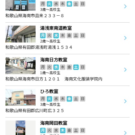
月
火
水
木
金
土
日
3歳～高校生
和歌山県海南市且来２３３－８
湯浅東南道教室
月
火
水
木
金
土
日
2歳～高校生
和歌山県有田郡湯浅町湯浅１５３４
海南日方教室
月
火
水
木
金
土
日
1歳～高校生
和歌山県海南市日方１２０１ 海南文化服装学院内
ひろ教室
月
火
水
木
金
土
日
3歳～高校生
和歌山県有田郡広川町広３２５
海南岡田教室
月
火
水
木
金
土
日