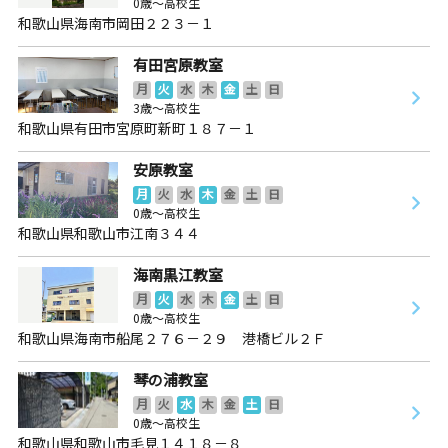
0歳～高校生
和歌山県海南市岡田２２３－１
有田宮原教室
月
火
水
木
金
土
日
3歳～高校生
和歌山県有田市宮原町新町１８７－１
安原教室
月
火
水
木
金
土
日
0歳～高校生
和歌山県和歌山市江南３４４
海南黒江教室
月
火
水
木
金
土
日
0歳～高校生
和歌山県海南市船尾２７６－２９ 港橋ビル２Ｆ
琴の浦教室
月
火
水
木
金
土
日
0歳～高校生
和歌山県和歌山市毛見１４１８－８