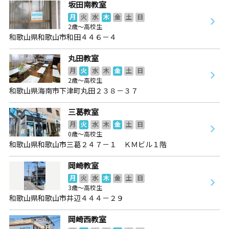
坂田南教室
月
火
水
木
金
土
日
2歳～高校生
和歌山県和歌山市和田４４６－４
丸田教室
月
火
水
木
金
土
日
2歳～高校生
和歌山県海南市下津町丸田２３８－３７
三葛教室
月
火
水
木
金
土
日
0歳～高校生
和歌山県和歌山市三葛２４７－１ ＫＭビル１階
岡崎教室
月
火
水
木
金
土
日
3歳～高校生
和歌山県和歌山市井辺４４４－２９
岡崎西教室