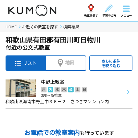
教室を探す
学習中の方
メニュー
HOME
お近くの教室を探す
検索結果
和歌山県有田郡有田川町日物川
付近の公文式教室
さらに条件
地図
リスト
を絞り込む
中野上教室
月
火
水
木
金
土
日
3歳～高校生
和歌山県海南市野上中３６－２ さつきマンション内
お電話での教室案内
も行っています