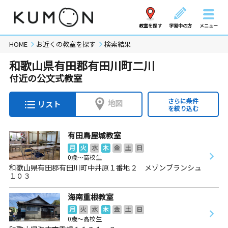
教室を探す
学習中の方
メニュー
HOME
お近くの教室を探す
検索結果
和歌山県有田郡有田川町二川
付近の公文式教室
さらに条件
地図
リスト
を絞り込む
有田鳥屋城教室
月
火
水
木
金
土
日
0歳～高校生
和歌山県有田郡有田川町中井原１番地２ メゾンブランシュ
１０３
海南重根教室
月
火
水
木
金
土
日
0歳～高校生