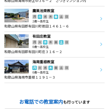
和歌山県海南市野上中３６－２ さつきマンション内
鷹巣池東教室
月
火
水
木
金
土
日
2歳～高校生
和歌山県有田郡有田川町徳田１４６１－６
有田庄教室
月
火
水
木
金
土
日
0歳～高校生
和歌山県有田郡有田川町庄３１６－２
海南重根教室
月
火
水
木
金
土
日
0歳～高校生
和歌山県海南市重根１１９１－３
お電話での教室案内
も行っています