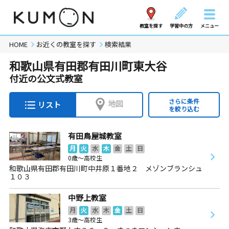
教室を探す
学習中の方
メニュー
HOME
お近くの教室を探す
検索結果
和歌山県有田郡有田川町東大谷
付近の公文式教室
さらに条件
地図
リスト
を絞り込む
有田鳥屋城教室
月
火
水
木
金
土
日
0歳～高校生
和歌山県有田郡有田川町中井原１番地２ メゾンブランシュ
１０３
中野上教室
月
火
水
木
金
土
日
3歳～高校生