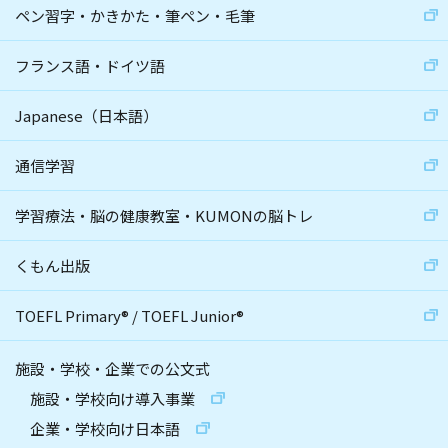
ペン習字・かきかた・筆ペン・毛筆
フランス語・ドイツ語
Japanese（日本語）
通信学習
学習療法・脳の健康教室・KUMONの脳トレ
くもん出版
TOEFL Primary
®
/
TOEFL Junior
®
施設・学校・企業での公文式
施設・学校向け導入事業
企業・学校向け日本語