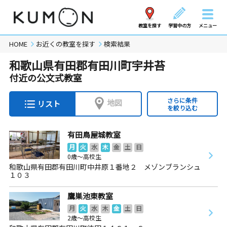
教室を探す
学習中の方
メニュー
HOME
お近くの教室を探す
検索結果
和歌山県有田郡有田川町宇井苔
付近の公文式教室
さらに条件
地図
リスト
を絞り込む
有田鳥屋城教室
月
火
水
木
金
土
日
0歳～高校生
和歌山県有田郡有田川町中井原１番地２ メゾンブランシュ
１０３
鷹巣池東教室
月
火
水
木
金
土
日
2歳～高校生