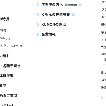
ペ
学習中の方へ
フ
くもんの先生募集
Ja
の特長
KUMONの原点
通
の特長
学
企業情報
Nのふしぎ
く
んだい! KUMON
TO
施
の流れ
・各種手続き
Eng
体験学習
自
見学
財
あるご質問
い合わせ