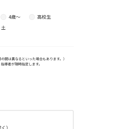
4歳〜
高校生
土
月の間は異なるといった場合もあります。）
、指導者が随時指定します。
日除く）