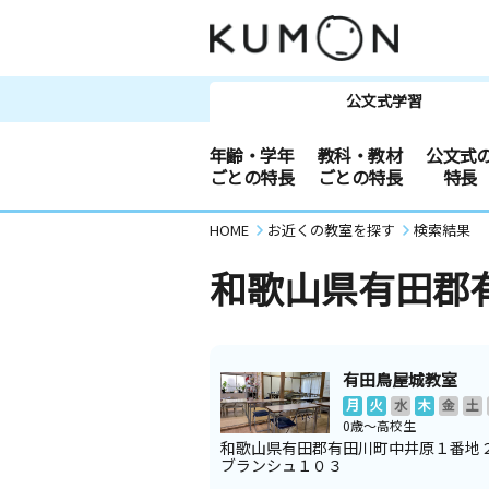
公文式学習
年齢・学年
教科・教材
公文式
ごとの特長
ごとの特長
特長
HOME
お近くの教室を探す
検索結果
和歌山県有田郡
有田鳥屋城教室
月
火
水
木
金
土
0歳～高校生
和歌山県有田郡有田川町中井原１番地
ブランシュ１０３