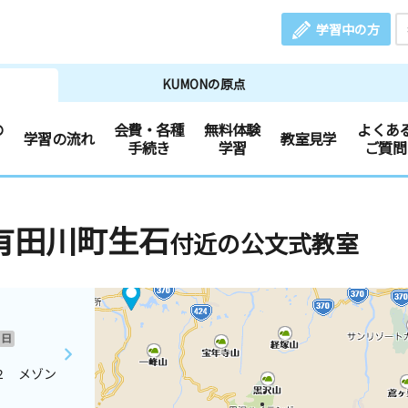
学習中の方
KUMONの原点
の
会費・各種
無料体験
よくあ
学習の流れ
教室見学
手続き
学習
ご質問
有田川町生石
付近の公文式教室
日
２ メゾン