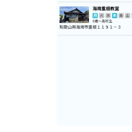
海南重根教室
月
火
水
木
金
土
0歳～高校生
和歌山県海南市重根１１９１－３