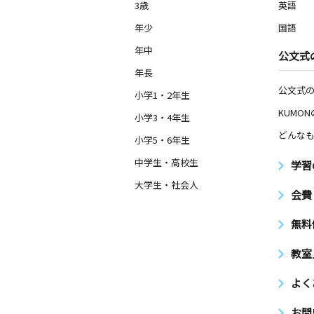
3歳
英語
年少
国語
年中
公文式
年長
公文式
小学1・2年生
KUMO
小学3・4年生
どんなも
小学5・6年生
中学生・高校生
学習
大学生・社会人
会費
無料
教室
よく
お問