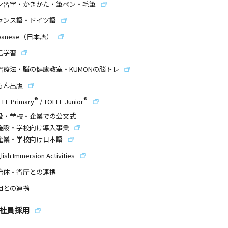
ン習字・かきかた・筆ペン・毛筆
ランス語・ドイツ語
panese（日本語）
信学習
習療法・脳の健康教室・KUMONの脳トレ
もん出版
®
®
EFL Primary
/
TOEFL Junior
設・学校・企業での公文式
施設・学校向け導入事業
企業・学校向け日本語
lish Immersion Activities
治体・省庁との連携
団との連携
社員採用