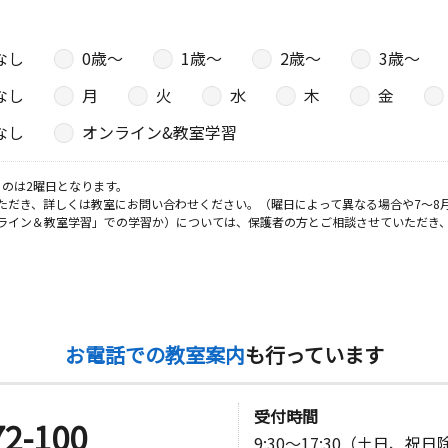
なし
0歳〜
1歳〜
2歳〜
3歳〜
なし
月
火
水
木
金
なし
オンライン&教室学習
のは2曜日となります。
ただき、詳しくは教室にお問い合わせください。（曜日によって異なる場合や7～8
ライン＆教室学習」での学習か）については、保護者の方とご相談させていただき
お電話での教室案内
も行っています
受付時間
72-100
9:30～17:30（土日、祝