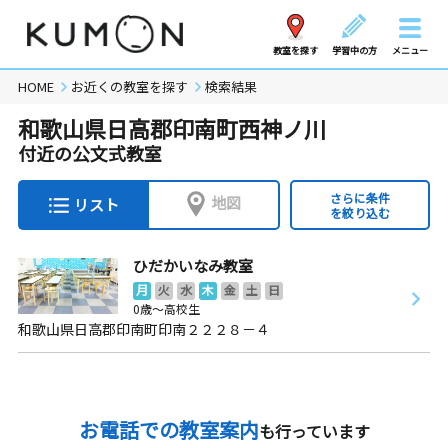
教室を探す
学習中の方
メニュー
HOME
お近くの教室を探す
検索結果
和歌山県日高郡印南町西神ノ川
付近の公文式教室
さらに条件
地図
リスト
を絞り込む
ひだかいなみ教室
月
火
水
木
金
土
日
0歳～高校生
和歌山県日高郡印南町印南２２２８－４
お電話での教室案内
も行っています