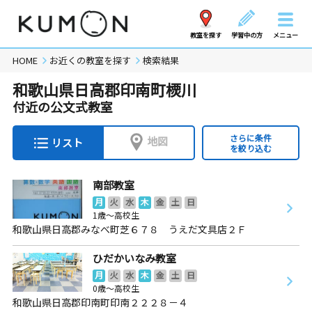
教室を探す
学習中の方
メニュー
HOME
お近くの教室を探す
検索結果
和歌山県日高郡印南町樮川
付近の公文式教室
さらに条件
地図
リスト
を絞り込む
南部教室
月
火
水
木
金
土
日
1歳～高校生
和歌山県日高郡みなべ町芝６７８ うえだ文具店２Ｆ
ひだかいなみ教室
月
火
水
木
金
土
日
0歳～高校生
和歌山県日高郡印南町印南２２２８－４