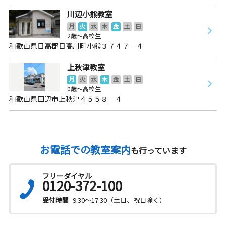
川辺小熊教室
月
火
水
木
金
土
日
2歳～高校生
和歌山県日高郡日高川町小熊３７４７－４
上秋津教室
月
火
水
木
金
土
日
0歳～高校生
和歌山県田辺市上秋津４５５８－４
お電話での教室案内
も行っています
フリーダイヤル
0120-372-100
受付時間
9:30～17:30（土日、祝日除く）