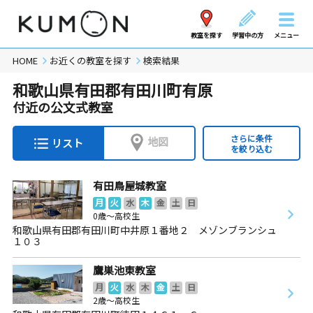
教室を探す
学習中の方
メニュー
HOME
お近くの教室を探す
検索結果
和歌山県有田郡有田川町有原
付近の公文式教室
さらに条件
地図
リスト
を絞り込む
有田鳥屋城教室
月
火
水
木
金
土
日
0歳～高校生
和歌山県有田郡有田川町中井原１番地２ メゾンブランシュ
１０３
鷹巣池東教室
月
火
水
木
金
土
日
2歳～高校生