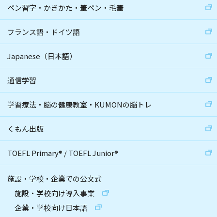
ペン習字・かきかた・筆ペン・毛筆
フランス語・ドイツ語
Japanese（日本語）
通信学習
学習療法・脳の健康教室・KUMONの脳トレ
くもん出版
TOEFL Primary
®
/
TOEFL Junior
®
施設・学校・企業での公文式
施設・学校向け導入事業
企業・学校向け日本語