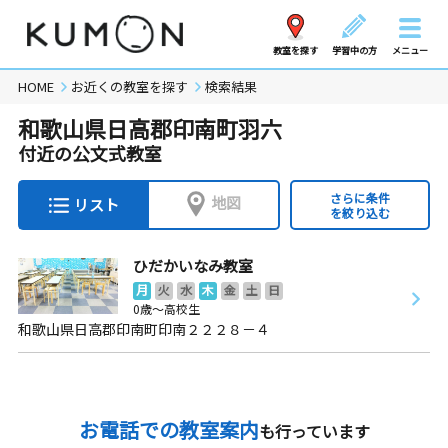
教室を探す
学習中の方
メニュー
HOME
お近くの教室を探す
検索結果
和歌山県日高郡印南町羽六
付近の公文式教室
さらに条件
地図
リスト
を絞り込む
ひだかいなみ教室
月
火
水
木
金
土
日
0歳～高校生
和歌山県日高郡印南町印南２２２８－４
お電話での教室案内
も行っています