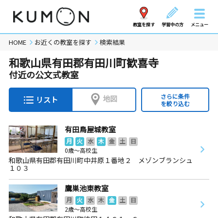
教室を探す
学習中の方
メニュー
HOME
お近くの教室を探す
検索結果
和歌山県有田郡有田川町歓喜寺
付近の公文式教室
さらに条件
地図
リスト
を絞り込む
有田鳥屋城教室
月
火
水
木
金
土
日
0歳～高校生
和歌山県有田郡有田川町中井原１番地２ メゾンブランシュ
１０３
鷹巣池東教室
月
火
水
木
金
土
日
2歳～高校生