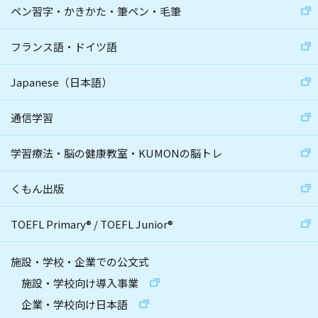
ペン習字・かきかた・筆ペン・毛筆
フランス語・ドイツ語
Japanese（日本語）
通信学習
学習療法・脳の健康教室・KUMONの脳トレ
くもん出版
TOEFL Primary
®
/
TOEFL Junior
®
施設・学校・企業での公文式
施設・学校向け導入事業
企業・学校向け日本語