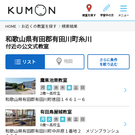
教室を探す
学習中の方
メニュー
HOME
お近くの教室を探す
検索結果
和歌山県有田郡有田川町糸川
付近の公文式教室
さらに条件
地図
リスト
を絞り込む
鷹巣池東教室
月
火
水
木
金
土
日
2歳～高校生
和歌山県有田郡有田川町徳田１４６１－６
有田鳥屋城教室
月
火
水
木
金
土
日
0歳～高校生
和歌山県有田郡有田川町中井原１番地２ メゾンブランシュ