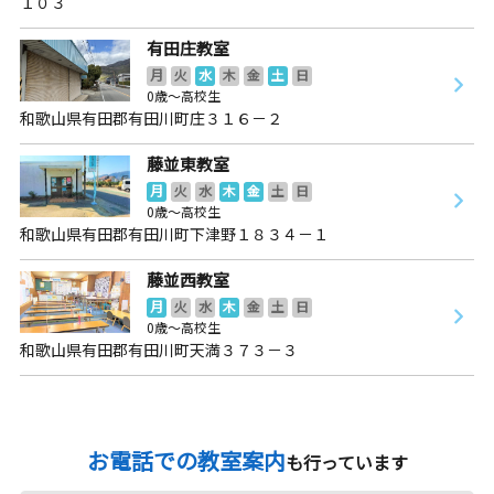
１０３
有田庄教室
月
火
水
木
金
土
日
0歳～高校生
和歌山県有田郡有田川町庄３１６－２
藤並東教室
月
火
水
木
金
土
日
0歳～高校生
和歌山県有田郡有田川町下津野１８３４－１
藤並西教室
月
火
水
木
金
土
日
0歳～高校生
和歌山県有田郡有田川町天満３７３－３
お電話での教室案内
も行っています