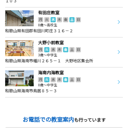
１０３
有田庄教室
月
火
水
木
金
土
日
0歳～高校生
和歌山県有田郡有田川町庄３１６－２
大野小前教室
月
火
水
木
金
土
日
3歳～中学生
和歌山県海南市幡川２６５－１ 大野地区集会所
海南内海教室
月
火
水
木
金
土
日
0歳～中学生
和歌山県海南市鳥居８５－３
お電話での教室案内
も行っています