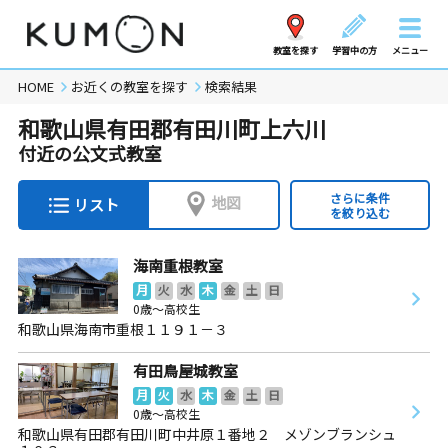
教室を探す
学習中の方
メニュー
HOME
お近くの教室を探す
検索結果
和歌山県有田郡有田川町上六川
付近の公文式教室
さらに条件
地図
リスト
を絞り込む
海南重根教室
月
火
水
木
金
土
日
0歳～高校生
和歌山県海南市重根１１９１－３
有田鳥屋城教室
月
火
水
木
金
土
日
0歳～高校生
和歌山県有田郡有田川町中井原１番地２ メゾンブランシュ