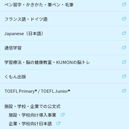
ペン習字・かきかた・筆ペン・毛筆
フランス語・ドイツ語
Japanese（日本語）
通信学習
学習療法・脳の健康教室・KUMONの脳トレ
くもん出版
TOEFL Primary
®
/
TOEFL Junior
®
施設・学校・企業での公文式
施設・学校向け導入事業
企業・学校向け日本語