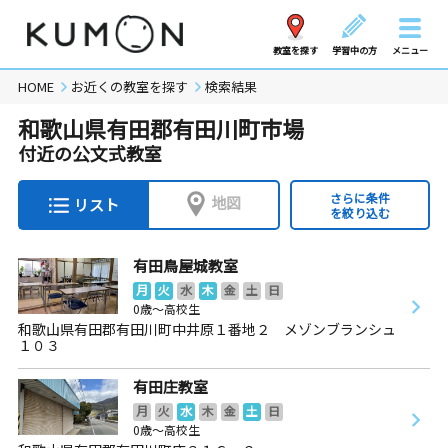
教室を探す
学習中の方
メニュー
HOME
お近くの教室を探す
検索結果
和歌山県有田郡有田川町市場
付近の公文式教室
さらに条件
地図
リスト
を絞り込む
有田鳥屋城教室
月
火
水
木
金
土
日
0歳～高校生
和歌山県有田郡有田川町中井原１番地２ メゾンブランシュ
１０３
有田庄教室
月
火
水
木
金
土
日
0歳～高校生