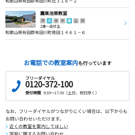
和歌山県有田郡有田川町庄３１６－２
鷹巣池東教室
月
火
水
木
金
土
日
2歳～高校生
和歌山県有田郡有田川町徳田１４６１－６
お電話での教室案内
も行っています
フリーダイヤル
0120-372-100
受付時間
9:30～17:30（土日、祝日除く）
なお、フリーダイヤルがつながりにくい場合は、以下からも
お問い合わせいただけます。
近くの教室を案内してほしい
学習に関するお問い合わせ