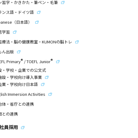
ン習字・かきかた・筆ペン・毛筆
ランス語・ドイツ語
panese（日本語）
信学習
習療法・脳の健康教室・KUMONの脳トレ
もん出版
®
®
EFL Primary
/
TOEFL Junior
設・学校・企業での公文式
施設・学校向け導入事業
企業・学校向け日本語
lish Immersion Activities
治体・省庁との連携
団との連携
社員採用