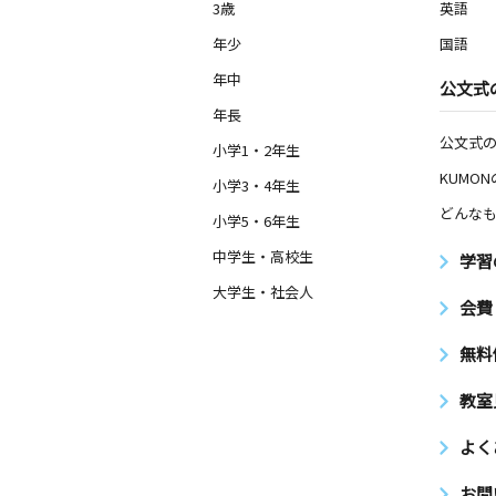
3歳
英語
年少
国語
年中
公文式
年長
公文式
小学1・2年生
KUMO
小学3・4年生
どんなも
小学5・6年生
中学生・高校生
学習
大学生・社会人
会費
無料
教室
よく
お問