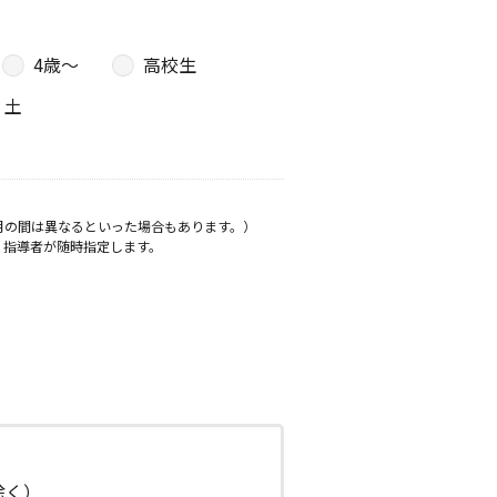
4歳〜
高校生
土
月の間は異なるといった場合もあります。）
、指導者が随時指定します。
日除く）