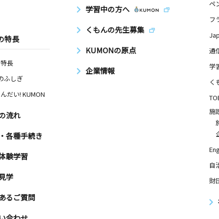
ペ
学習中の方へ
フ
くもんの先生募集
Ja
の特長
KUMONの原点
通
の特長
学
企業情報
Nのふしぎ
く
んだい! KUMON
TO
施
の流れ
・各種手続き
Eng
体験学習
自
見学
財
あるご質問
い合わせ