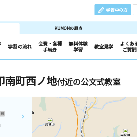
学習中の方
KUMONの原点
の
会費・各種
無料体験
よくあ
学習の流れ
教室見学
手続き
学習
ご質問
印南町西ノ地
付近の公文式教室
日
４