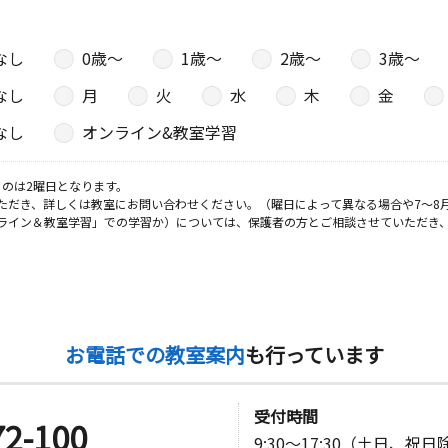
なし
0歳〜
1歳〜
2歳〜
3歳〜
なし
月
火
水
木
金
なし
オンライン&教室学習
のは2曜日となります。
ただき、詳しくは教室にお問い合わせください。（曜日によって異なる場合や7～8
ライン＆教室学習」での学習か）については、保護者の方とご相談させていただき
お電話での教室案内
も行っています
受付時間
72-100
9:30～17:30（土日、祝