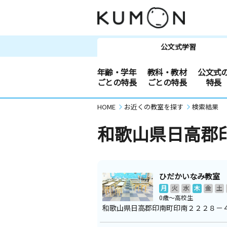
公文式学習
年齢・学年
教科・教材
公文式
ごとの特長
ごとの特長
特長
HOME
お近くの教室を探す
検索結果
和歌山県日高郡
ひだかいなみ教室
月
火
水
木
金
土
0歳～高校生
和歌山県日高郡印南町印南２２２８－