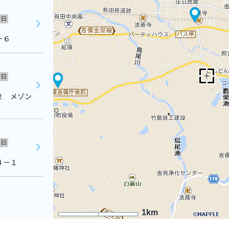
日
－６
日
２ メゾン
日
４－１
1km