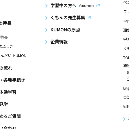
ペ
学習中の方へ
フ
くもんの先生募集
Ja
の特長
KUMONの原点
通
の特長
学
企業情報
Nのふしぎ
く
んだい! KUMON
TO
施
の流れ
・各種手続き
Eng
体験学習
自
見学
財
あるご質問
い合わせ