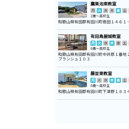
鷹巣池東教室
月
火
水
木
金
土
2歳～高校生
和歌山県有田郡有田川町徳田１４６１
有田鳥屋城教室
月
火
水
木
金
土
0歳～高校生
和歌山県有田郡有田川町中井原１番地
ブランシュ１０３
藤並東教室
月
火
水
木
金
土
0歳～高校生
和歌山県有田郡有田川町下津野１８３