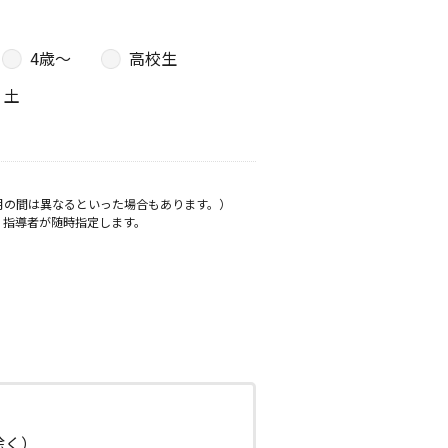
4歳〜
高校生
土
月の間は異なるといった場合もあります。）
、指導者が随時指定します。
日除く）