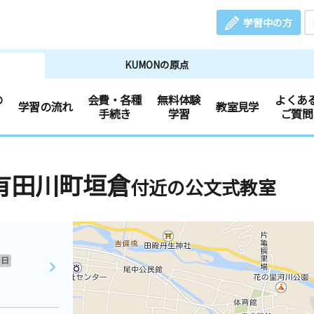
学習中の方
KUMONの原点
の
会費・各種
無料体験
よくあ
学習の流れ
教室見学
手続き
学習
ご質問
有田川町垣倉
付近の公文式教室
日