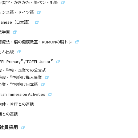
ン習字・かきかた・筆ペン・毛筆
ランス語・ドイツ語
panese（日本語）
信学習
習療法・脳の健康教室・KUMONの脳トレ
もん出版
®
®
EFL Primary
/
TOEFL Junior
設・学校・企業での公文式
施設・学校向け導入事業
企業・学校向け日本語
lish Immersion Activities
治体・省庁との連携
団との連携
社員採用