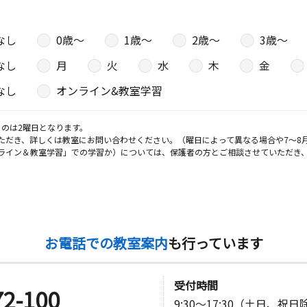
なし
0歳〜
1歳〜
2歳〜
3歳〜
なし
月
火
水
木
金
なし
オンライン&教室学習
のは2曜日となります。
ただき、詳しくは教室にお問い合わせください。（曜日によって異なる場合や7～8
ライン＆教室学習」での学習か）については、保護者の方とご相談させていただき
お電話での教室案内
も行っています
受付時間
72-100
9:30～17:30（土日、祝