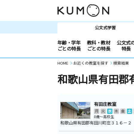
公文式学習
年齢・学年
教科・教材
公文式
ごとの特長
ごとの特長
特長
HOME
お近くの教室を探す
検索結果
和歌山県有田郡
有田庄教室
月
火
水
木
金
土
0歳～高校生
和歌山県有田郡有田川町庄３１６－２