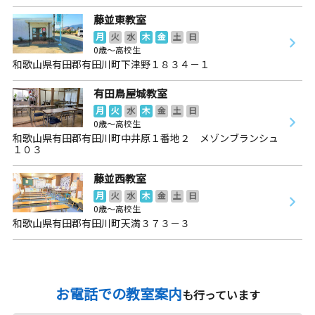
藤並東教室
月
火
水
木
金
土
日
0歳～高校生
和歌山県有田郡有田川町下津野１８３４－１
有田鳥屋城教室
月
火
水
木
金
土
日
0歳～高校生
和歌山県有田郡有田川町中井原１番地２ メゾンブランシュ
１０３
藤並西教室
月
火
水
木
金
土
日
0歳～高校生
和歌山県有田郡有田川町天満３７３－３
お電話での教室案内
も行っています