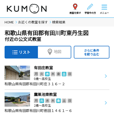
教室を探す
学習中の方
メニュー
HOME
お近くの教室を探す
検索結果
和歌山県有田郡有田川町東丹生図
付近の公文式教室
さらに条件
地図
リスト
を絞り込む
有田庄教室
月
火
水
木
金
土
日
0歳～高校生
和歌山県有田郡有田川町庄３１６－２
鷹巣池東教室
月
火
水
木
金
土
日
2歳～高校生
和歌山県有田郡有田川町徳田１４６１－６