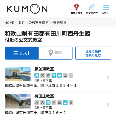
教室を探す
学習中の方
メニュー
HOME
お近くの教室を探す
検索結果
和歌山県有田郡有田川町西丹生図
付近の公文式教室
さらに条件
地図
リスト
を絞り込む
藤並東教室
月
火
水
木
金
土
日
0歳～高校生
和歌山県有田郡有田川町下津野１８３４－１
有田庄教室
月
火
水
木
金
土
日
0歳～高校生
和歌山県有田郡有田川町庄３１６－２