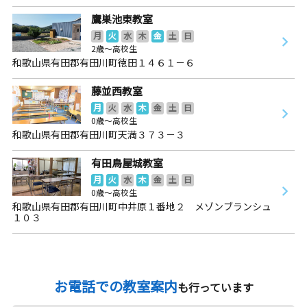
鷹巣池東教室
月
火
水
木
金
土
日
2歳～高校生
和歌山県有田郡有田川町徳田１４６１－６
藤並西教室
月
火
水
木
金
土
日
0歳～高校生
和歌山県有田郡有田川町天満３７３－３
有田鳥屋城教室
月
火
水
木
金
土
日
0歳～高校生
和歌山県有田郡有田川町中井原１番地２ メゾンブランシュ
１０３
お電話での教室案内
も行っています