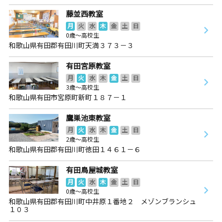
藤並西教室
月
火
水
木
金
土
日
0歳～高校生
和歌山県有田郡有田川町天満３７３－３
有田宮原教室
月
火
水
木
金
土
日
3歳～高校生
和歌山県有田市宮原町新町１８７－１
鷹巣池東教室
月
火
水
木
金
土
日
2歳～高校生
和歌山県有田郡有田川町徳田１４６１－６
有田鳥屋城教室
月
火
水
木
金
土
日
0歳～高校生
和歌山県有田郡有田川町中井原１番地２ メゾンブランシュ
１０３