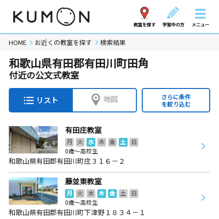
教室を探す
学習中の方
メニュー
HOME
お近くの教室を探す
検索結果
和歌山県有田郡有田川町田角
付近の公文式教室
さらに条件
地図
リスト
を絞り込む
有田庄教室
月
火
水
木
金
土
日
0歳～高校生
和歌山県有田郡有田川町庄３１６－２
藤並東教室
月
火
水
木
金
土
日
0歳～高校生
和歌山県有田郡有田川町下津野１８３４－１