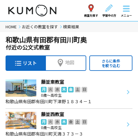
教室を探す
学習中の方
メニュー
HOME
お近くの教室を探す
検索結果
和歌山県有田郡有田川町奥
付近の公文式教室
さらに条件
地図
リスト
を絞り込む
藤並東教室
月
火
水
木
金
土
日
0歳～高校生
和歌山県有田郡有田川町下津野１８３４－１
藤並西教室
月
火
水
木
金
土
日
0歳～高校生
和歌山県有田郡有田川町天満３７３－３