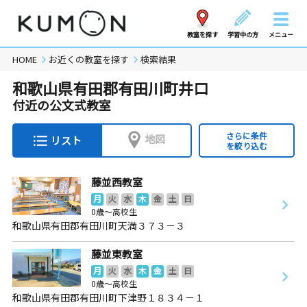
教室を探す
学習中の方
メニュー
HOME
お近くの教室を探す
検索結果
和歌山県有田郡有田川町井口
付近の公文式教室
さらに条件
地図
リスト
を絞り込む
藤並西教室
月
火
水
木
金
土
日
0歳～高校生
和歌山県有田郡有田川町天満３７３－３
藤並東教室
月
火
水
木
金
土
日
0歳～高校生
和歌山県有田郡有田川町下津野１８３４－１