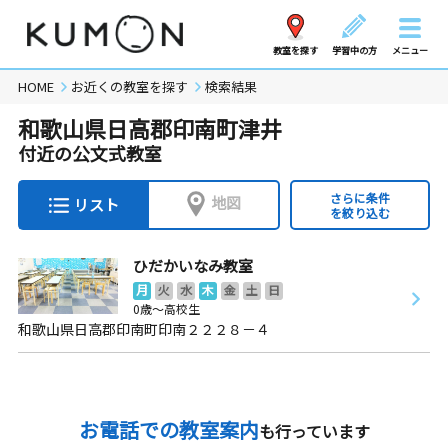
教室を探す
学習中の方
メニュー
HOME
お近くの教室を探す
検索結果
和歌山県日高郡印南町津井
付近の公文式教室
さらに条件
地図
リスト
を絞り込む
ひだかいなみ教室
月
火
水
木
金
土
日
0歳～高校生
和歌山県日高郡印南町印南２２２８－４
お電話での教室案内
も行っています