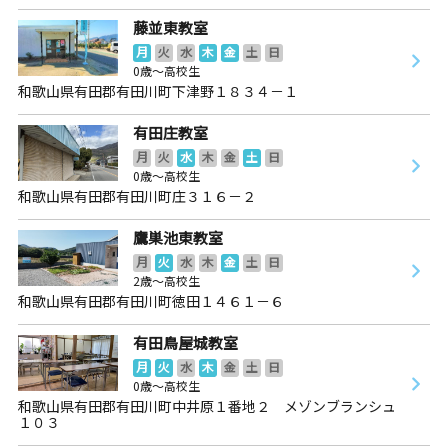
藤並東教室
月
火
水
木
金
土
日
0歳～高校生
和歌山県有田郡有田川町下津野１８３４－１
有田庄教室
月
火
水
木
金
土
日
0歳～高校生
和歌山県有田郡有田川町庄３１６－２
鷹巣池東教室
月
火
水
木
金
土
日
2歳～高校生
和歌山県有田郡有田川町徳田１４６１－６
有田鳥屋城教室
月
火
水
木
金
土
日
0歳～高校生
和歌山県有田郡有田川町中井原１番地２ メゾンブランシュ
１０３