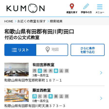
教室を探す
学習中の方
メニュー
HOME
お近くの教室を探す
検索結果
和歌山県有田郡有田川町田口
付近の公文式教室
さらに条件
地図
リスト
を絞り込む
有田宮原教室
月
火
水
木
金
土
日
3歳～高校生
和歌山県有田市宮原町新町１８７－１
藤並西教室
月
火
水
木
金
土
日
0歳～高校生
和歌山県有田郡有田川町天満３７３－３