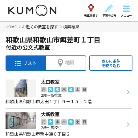
教室を探す
学習中の方
メニュー
HOME
お近くの教室を探す
検索結果
和歌山県和歌山市餌差町１丁目
付近の公文式教室
さらに条件
地図
リスト
を絞り込む
太田教室
月
火
水
木
金
土
日
2歳～高校生
和歌山県和歌山市太田１丁目９－１５ ２階
大新教室
月
火
水
木
金
土
日
2歳～高校生
和歌山県和歌山市新中通６丁目２