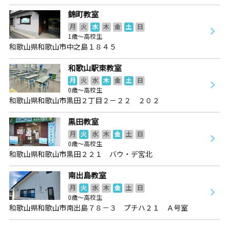
錦町教室
月
火
水
木
金
土
日
1歳～高校生
和歌山県和歌山市中之島１８４５
和歌山駅東教室
月
火
水
木
金
土
日
0歳～高校生
和歌山県和歌山市黒田２丁目２－２２ ２０２
黒田教室
月
火
水
木
金
土
日
0歳～高校生
和歌山県和歌山市黒田２２１ バウ・デ宮北
南出島教室
月
火
水
木
金
土
日
0歳～高校生
和歌山県和歌山市南出島７８－３ プチハ２１ Ａ号室