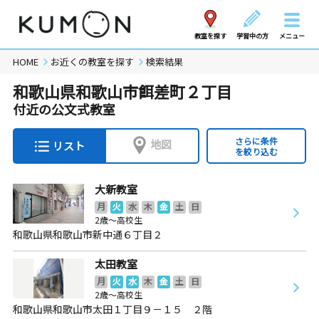
教室を探す
学習中の方
メニュー
HOME
お近くの教室を探す
検索結果
和歌山県和歌山市餌差町２丁目
付近の公文式教室
さらに条件
地図
リスト
を絞り込む
大新教室
月
火
水
木
金
土
日
2歳～高校生
和歌山県和歌山市新中通６丁目２
太田教室
月
火
水
木
金
土
日
2歳～高校生
和歌山県和歌山市太田１丁目９－１５ ２階