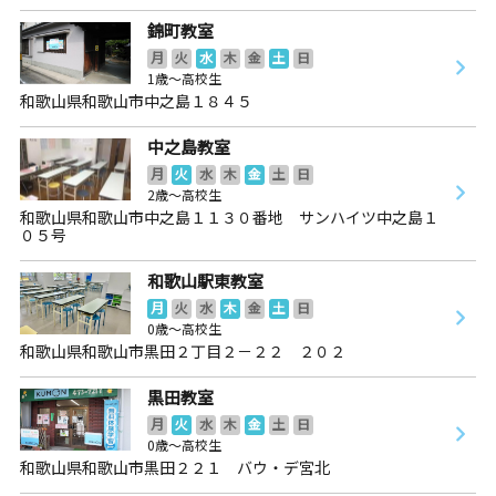
錦町教室
月
火
水
木
金
土
日
1歳～高校生
和歌山県和歌山市中之島１８４５
中之島教室
月
火
水
木
金
土
日
2歳～高校生
和歌山県和歌山市中之島１１３０番地 サンハイツ中之島１
０５号
和歌山駅東教室
月
火
水
木
金
土
日
0歳～高校生
和歌山県和歌山市黒田２丁目２－２２ ２０２
黒田教室
月
火
水
木
金
土
日
0歳～高校生
和歌山県和歌山市黒田２２１ バウ・デ宮北