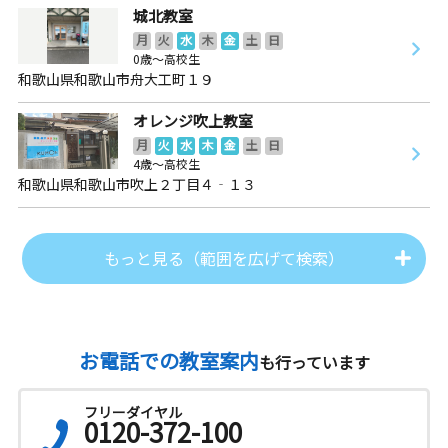
城北教室
月
火
水
木
金
土
日
0歳～高校生
和歌山県和歌山市舟大工町１９
オレンジ吹上教室
月
火
水
木
金
土
日
4歳～高校生
和歌山県和歌山市吹上２丁目４‐１３
もっと見る（範囲を広げて検索）
お電話での教室案内
も行っています
フリーダイヤル
0120-372-100