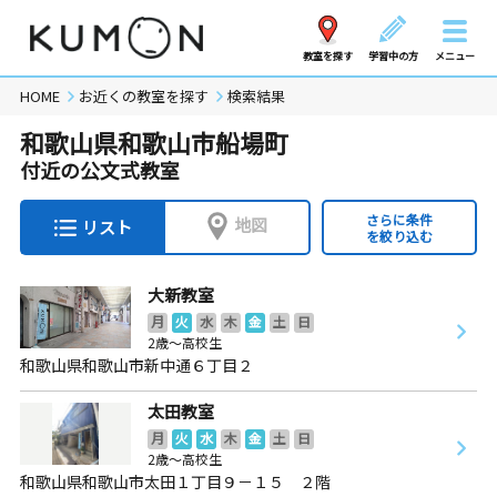
教室を探す
学習中の方
メニュー
HOME
お近くの教室を探す
検索結果
和歌山県和歌山市船場町
付近の公文式教室
さらに条件
地図
リスト
を絞り込む
大新教室
月
火
水
木
金
土
日
2歳～高校生
和歌山県和歌山市新中通６丁目２
太田教室
月
火
水
木
金
土
日
2歳～高校生
和歌山県和歌山市太田１丁目９－１５ ２階