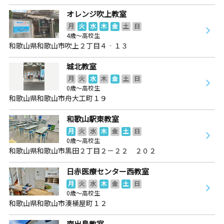
オレンジ吹上教室
月
火
水
木
金
土
日
4歳～高校生
和歌山県和歌山市吹上２丁目４‐１３
城北教室
月
火
水
木
金
土
日
0歳～高校生
和歌山県和歌山市舟大工町１９
和歌山駅東教室
月
火
水
木
金
土
日
0歳～高校生
和歌山県和歌山市黒田２丁目２－２２ ２０２
日赤医療センター西教室
月
火
水
木
金
土
日
0歳～高校生
和歌山県和歌山市湊桶屋町１２
南出島教室