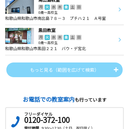
月
火
水
木
金
土
日
0歳～高校生
和歌山県和歌山市南出島７８－３ プチハ２１ Ａ号室
黒田教室
月
火
水
木
金
土
日
0歳～高校生
和歌山県和歌山市黒田２２１ バウ・デ宮北
もっと見る（範囲を広げて検索）
お電話での教室案内
も行っています
フリーダイヤル
0120-372-100
受付時間
9:30～17:30（土日、祝日除く）