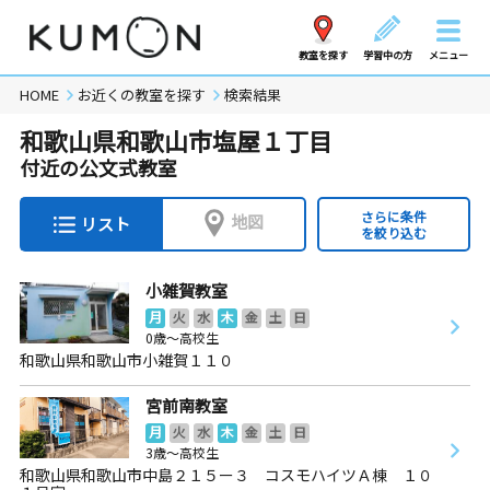
教室を探す
学習中の方
メニュー
HOME
お近くの教室を探す
検索結果
和歌山県和歌山市塩屋１丁目
付近の公文式教室
さらに条件
地図
リスト
を絞り込む
小雑賀教室
月
火
水
木
金
土
日
0歳～高校生
和歌山県和歌山市小雑賀１１０
宮前南教室
月
火
水
木
金
土
日
3歳～高校生
和歌山県和歌山市中島２１５ー３ コスモハイツＡ棟 １０