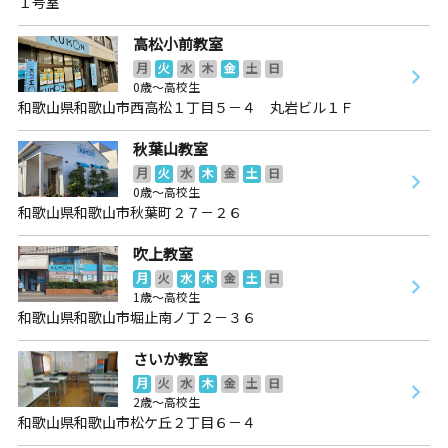
１号室
高松小前教室
月
火
水
木
金
土
日
0歳～高校生
和歌山県和歌山市西高松１丁目５－４ 丸岩ビル１Ｆ
秋葉山教室
月
火
水
木
金
土
日
0歳～高校生
和歌山県和歌山市秋葉町２７－２６
吹上教室
月
火
水
木
金
土
日
1歳～高校生
和歌山県和歌山市堀止南ノ丁２－３６
さいか教室
月
火
水
木
金
土
日
2歳～高校生
和歌山県和歌山市松ケ丘２丁目６－４