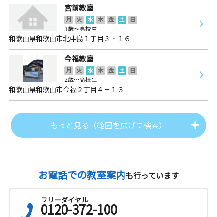
宮前教室
月
火
水
木
金
土
日
3歳～高校生
和歌山県和歌山市北中島１丁目３‐１６
今福教室
月
火
水
木
金
土
日
2歳～高校生
和歌山県和歌山市今福２丁目４－１３
もっと見る（範囲を広げて検索）
お電話での教室案内
も行っています
フリーダイヤル
0120-372-100