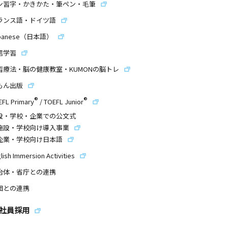
ン習字・かきかた・筆ペン・毛筆
ランス語・ドイツ語
panese（日本語）
信学習
習療法・脳の健康教室・KUMONの脳トレ
もん出版
®
®
EFL Primary
/
TOEFL Junior
設・学校・企業での公文式
施設・学校向け導入事業
企業・学校向け日本語
lish Immersion Activities
治体・省庁との連携
団との連携
社員採用