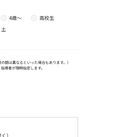
4歳〜
高校生
土
月の間は異なるといった場合もあります。）
、指導者が随時指定します。
日除く）