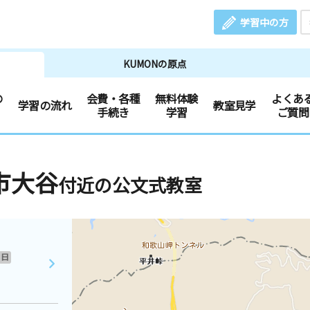
学習中の方
KUMONの原点
の
会費・各種
無料体験
よくあ
学習の流れ
教室見学
手続き
学習
ご質問
市大谷
付近の公文式教室
日