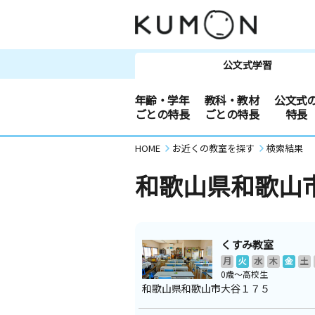
公文式学習
年齢・学年
教科・教材
公文式
ごとの特長
ごとの特長
特長
HOME
お近くの教室を探す
検索結果
和歌山県和歌山
くすみ教室
月
火
水
木
金
土
0歳～高校生
和歌山県和歌山市大谷１７５