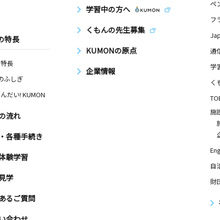
ペ
学習中の方へ
フ
くもんの先生募集
Ja
の特長
KUMONの原点
通
の特長
学
企業情報
Nのふしぎ
く
んだい! KUMON
TO
施
の流れ
・各種手続き
Eng
体験学習
自
見学
財
あるご質問
い合わせ