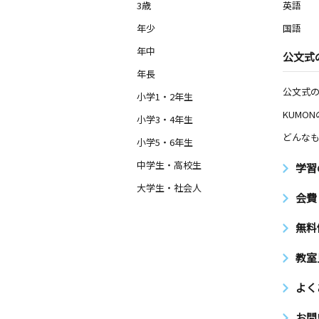
3歳
英語
年少
国語
年中
公文式
年長
公文式
小学1・2年生
KUMO
小学3・4年生
どんなも
小学5・6年生
中学生・高校生
学習
大学生・社会人
会費
無料
教室
よく
お問