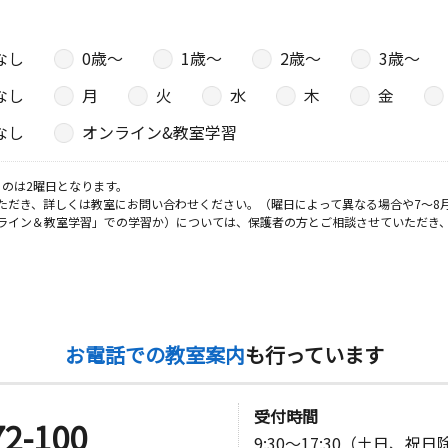
なし
0歳〜
1歳〜
2歳〜
3歳〜
なし
月
火
水
木
金
なし
オンライン&教室学習
のは2曜日となります。
ただき、詳しくは教室にお問い合わせください。（曜日によって異なる場合や7～8
ライン＆教室学習」での学習か）については、保護者の方とご相談させていただき
お電話での教室案内
も行っています
受付時間
72-100
9:30～17:30（土日、祝