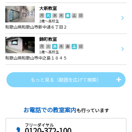
大新教室
月
火
水
木
金
土
日
2歳～高校生
和歌山県和歌山市新中通６丁目２
錦町教室
月
火
水
木
金
土
日
1歳～高校生
和歌山県和歌山市中之島１８４５
もっと見る（範囲を広げて検索）
お電話での教室案内
も行っています
フリーダイヤル
0120-372-100