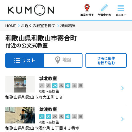
教室を探す
学習中の方
メニュー
HOME
お近くの教室を探す
検索結果
和歌山県和歌山市寄合町
付近の公文式教室
さらに条件
地図
リスト
を絞り込む
城北教室
月
火
水
木
金
土
日
0歳～高校生
和歌山県和歌山市舟大工町１９
雄湊教室
月
火
水
木
金
土
日
4歳～高校生
和歌山県和歌山市湊北町１丁目４３番地