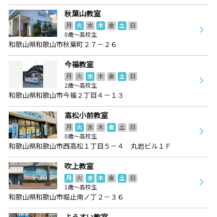
秋葉山教室
月
火
水
木
金
土
日
0歳～高校生
和歌山県和歌山市秋葉町２７－２６
今福教室
月
火
水
木
金
土
日
2歳～高校生
和歌山県和歌山市今福２丁目４－１３
高松小前教室
月
火
水
木
金
土
日
0歳～高校生
和歌山県和歌山市西高松１丁目５－４ 丸岩ビル１Ｆ
吹上教室
月
火
水
木
金
土
日
1歳～高校生
和歌山県和歌山市堀止南ノ丁２－３６
ようすい教室