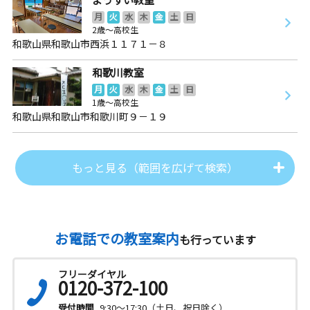
月
火
水
木
金
土
日
2歳～高校生
和歌山県和歌山市西浜１１７１－８
和歌川教室
月
火
水
木
金
土
日
1歳～高校生
和歌山県和歌山市和歌川町９－１９
もっと見る（範囲を広げて検索）
お電話での教室案内
も行っています
フリーダイヤル
0120-372-100
受付時間
9:30～17:30（土日、祝日除く）