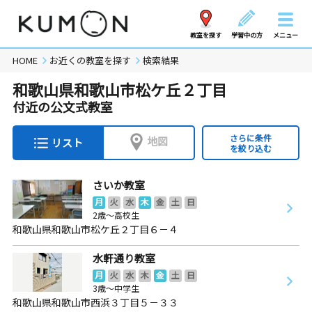
教室を探す
学習中の方
メニュー
HOME
お近くの教室を探す
検索結果
和歌山県和歌山市松ケ丘２丁目
付近の公文式教室
さらに条件
地図
リスト
を絞り込む
さいか教室
月
火
水
木
金
土
日
2歳～高校生
和歌山県和歌山市松ケ丘２丁目６－４
水軒通り教室
月
火
水
木
金
土
日
3歳～中学生
和歌山県和歌山市西浜３丁目５－３３