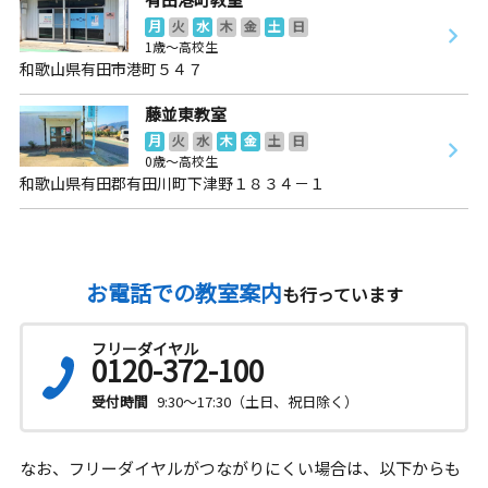
月
火
水
木
金
土
日
1歳～高校生
和歌山県有田市港町５４７
藤並東教室
月
火
水
木
金
土
日
0歳～高校生
和歌山県有田郡有田川町下津野１８３４－１
お電話での教室案内
も行っています
フリーダイヤル
0120-372-100
受付時間
9:30～17:30（土日、祝日除く）
なお、フリーダイヤルがつながりにくい場合は、以下からも