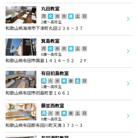
丸田教室
月
火
水
木
金
土
日
2歳～高校生
和歌山県海南市下津町丸田２３８－３７
箕島教室
月
火
水
木
金
土
日
0歳～高校生
和歌山県有田市箕島１４１４－５２ ２Ｆ
有田初島教室
月
火
水
木
金
土
日
1歳～高校生
和歌山県有田市初島町里１６６１
藤並西教室
月
火
水
木
金
土
日
0歳～高校生
和歌山県有田郡有田川町天満３７３－３
有田港町教室