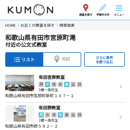
教室を探す
学習中の方
メニュー
HOME
お近くの教室を探す
検索結果
和歌山県有田市宮原町滝
付近の公文式教室
さらに条件
地図
リスト
を絞り込む
有田宮原教室
月
火
水
木
金
土
日
3歳～高校生
和歌山県有田市宮原町新町１８７－１
有田野教室
月
火
水
木
金
土
日
2歳～高校生
和歌山県有田市野５９２－２