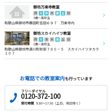
御坊万楽寺教室
月
火
水
木
金
土
日
3歳～高校生
和歌山県御坊市藤田町吉田６９７ 万楽寺内
御坊スカイハイツ教室
月
火
水
木
金
土
日
2歳～高校生
和歌山県御坊市湯川町財部７８０－５ スカイハイツタカラ
１０７
お電話での教室案内
も行っています
フリーダイヤル
0120-372-100
受付時間
9:30～17:30（土日、祝日除く）