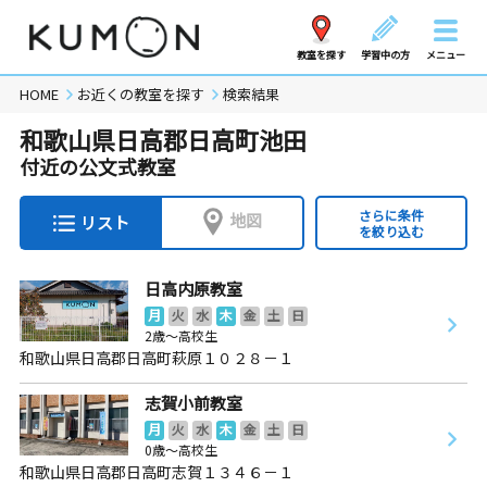
教室を探す
学習中の方
メニュー
HOME
お近くの教室を探す
検索結果
和歌山県日高郡日高町池田
付近の公文式教室
さらに条件
地図
リスト
を絞り込む
日高内原教室
月
火
水
木
金
土
日
2歳～高校生
和歌山県日高郡日高町萩原１０２８－１
志賀小前教室
月
火
水
木
金
土
日
0歳～高校生
和歌山県日高郡日高町志賀１３４６－１