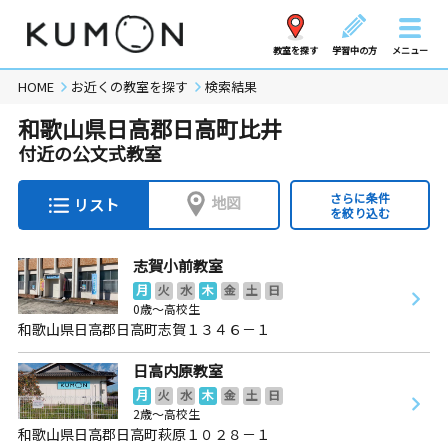
教室を探す
学習中の方
メニュー
HOME
お近くの教室を探す
検索結果
和歌山県日高郡日高町比井
付近の公文式教室
さらに条件
地図
リスト
を絞り込む
志賀小前教室
月
火
水
木
金
土
日
0歳～高校生
和歌山県日高郡日高町志賀１３４６－１
日高内原教室
月
火
水
木
金
土
日
2歳～高校生
和歌山県日高郡日高町萩原１０２８－１