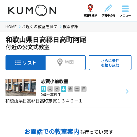
教室を探す
学習中の方
メニュー
HOME
お近くの教室を探す
検索結果
和歌山県日高郡日高町阿尾
付近の公文式教室
さらに条件
地図
リスト
を絞り込む
志賀小前教室
月
火
水
木
金
土
日
0歳～高校生
和歌山県日高郡日高町志賀１３４６－１
お電話での教室案内
も行っています