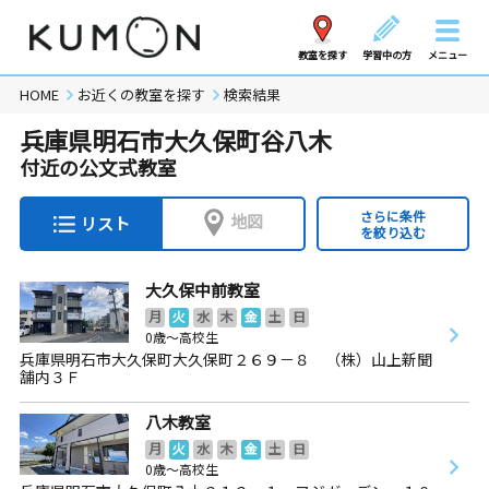
教室を探す
学習中の方
メニュー
HOME
お近くの教室を探す
検索結果
兵庫県明石市大久保町谷八木
付近の公文式教室
さらに条件
地図
リスト
を絞り込む
大久保中前教室
月
火
水
木
金
土
日
0歳～高校生
兵庫県明石市大久保町大久保町２６９－８ （株）山上新聞
舗内３Ｆ
八木教室
月
火
水
木
金
土
日
0歳～高校生