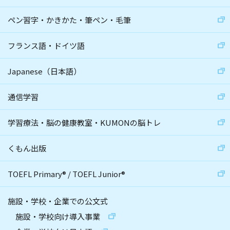
ペン習字・かきかた・筆ペン・毛筆
フランス語・ドイツ語
Japanese（日本語）
通信学習
学習療法・脳の健康教室・KUMONの脳トレ
くもん出版
TOEFL Primary
®
/
TOEFL Junior
®
施設・学校・企業での公文式
施設・学校向け導入事業