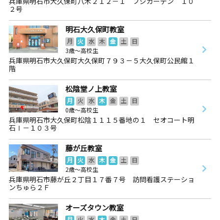
兵庫県明石市大久保町八木２１２－１ フジガーデン １０
２号
明石大久保町教室
月
火
水
木
金
土
日
3歳～高校生
兵庫県明石市大久保町大久保町７９３－５大久保町公民館１
階
松陰堂ノ上教室
月
火
水
木
金
土
日
0歳～高校生
兵庫県明石市大久保町松陰１１１５番地の１ セオコート明
石Ⅰ－１０３号
藤が丘教室
月
火
水
木
金
土
日
2歳～高校生
兵庫県明石市藤が丘２丁目１７番７号 訪問看護ステーショ
ンちゅら２Ｆ
オーズタウン教室
月
火
水
木
金
土
日