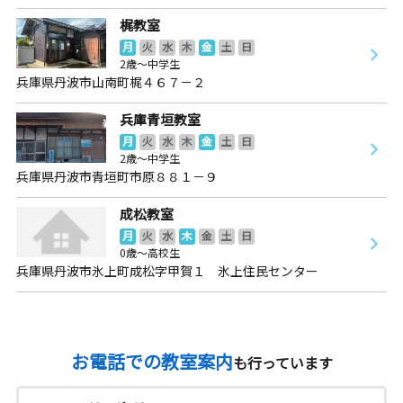
梶教室
月
火
水
木
金
土
日
2歳～中学生
兵庫県丹波市山南町梶４６７－２
兵庫青垣教室
月
火
水
木
金
土
日
2歳～中学生
兵庫県丹波市青垣町市原８８１－９
成松教室
月
火
水
木
金
土
日
0歳～高校生
兵庫県丹波市氷上町成松字甲賀１ 氷上住民センター
お電話での教室案内
も行っています