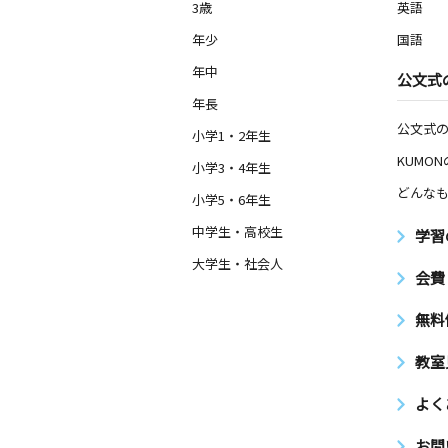
3歳
英語
年少
国語
年中
公文式
年長
公文式
小学1・2年生
KUMO
小学3・4年生
どんなも
小学5・6年生
中学生・高校生
学習
大学生・社会人
会費
無料
教室
よく
お問