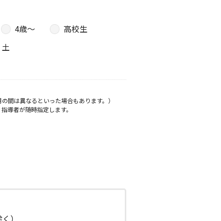
4歳〜
高校生
土
月の間は異なるといった場合もあります。）
、指導者が随時指定します。
日除く）