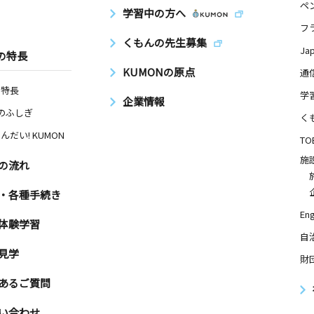
ペ
学習中の方へ
フ
くもんの先生募集
Ja
の特長
KUMONの原点
通
の特長
学
企業情報
Nのふしぎ
く
んだい! KUMON
TO
施
の流れ
・各種手続き
Eng
体験学習
自
見学
財
あるご質問
い合わせ