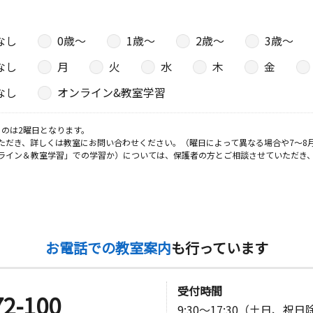
なし
0歳〜
1歳〜
2歳〜
3歳〜
なし
月
火
水
木
金
なし
オンライン&教室学習
のは2曜日となります。
ただき、詳しくは教室にお問い合わせください。（曜日によって異なる場合や7～8
ライン＆教室学習」での学習か）については、保護者の方とご相談させていただき
お電話での教室案内
も行っています
受付時間
72-100
9:30～17:30（土日、祝