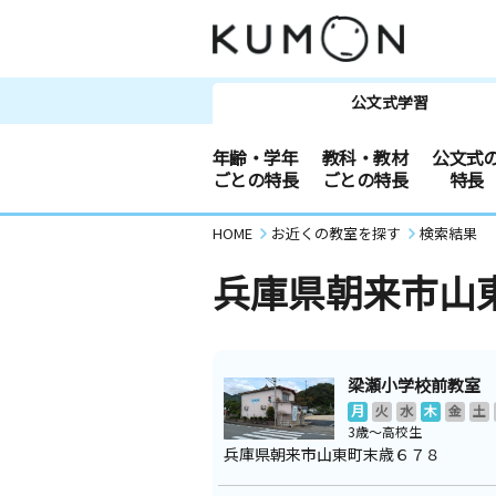
公文式学習
年齢・学年
教科・教材
公文式
ごとの特長
ごとの特長
特長
HOME
お近くの教室を探す
検索結果
兵庫県朝来市山
梁瀬小学校前教室
月
火
水
木
金
土
3歳～高校生
兵庫県朝来市山東町末歳６７８