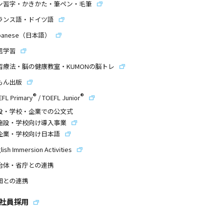
ン習字・かきかた・筆ペン・毛筆
ランス語・ドイツ語
panese（日本語）
信学習
習療法・脳の健康教室・KUMONの脳トレ
もん出版
®
®
EFL Primary
/
TOEFL Junior
設・学校・企業での公文式
施設・学校向け導入事業
企業・学校向け日本語
lish Immersion Activities
治体・省庁との連携
団との連携
社員採用