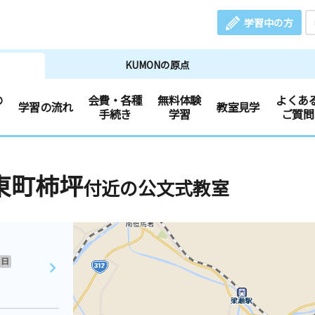
学習中の方
KUMONの原点
の
会費・各種
無料体験
よくあ
学習の流れ
教室見学
手続き
学習
ご質問
東町柿坪
付近の公文式教室
日