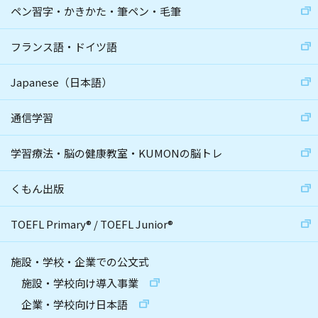
ペン習字・かきかた・筆ペン・毛筆
フランス語・ドイツ語
Japanese（日本語）
通信学習
学習療法・脳の健康教室・KUMONの脳トレ
くもん出版
TOEFL Primary
®
/
TOEFL Junior
®
施設・学校・企業での公文式
施設・学校向け導入事業
企業・学校向け日本語