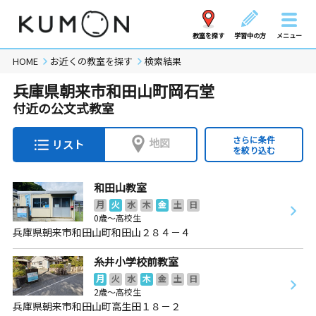
教室を探す
学習中の方
メニュー
HOME
お近くの教室を探す
検索結果
兵庫県朝来市和田山町岡石堂
付近の公文式教室
さらに条件
地図
リスト
を絞り込む
和田山教室
月
火
水
木
金
土
日
0歳～高校生
兵庫県朝来市和田山町和田山２８４－４
糸井小学校前教室
月
火
水
木
金
土
日
2歳～高校生
兵庫県朝来市和田山町高生田１８－２