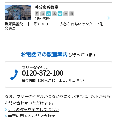
養父広谷教室
月
火
水
木
金
土
日
3歳～高校生
兵庫県養父市十二所８８９－１ 広谷ふれあいセンター２階
会議室
お電話での教室案内
も行っています
フリーダイヤル
0120-372-100
受付時間
9:30～17:30（土日、祝日除く）
なお、フリーダイヤルがつながりにくい場合は、以下からも
お問い合わせいただけます。
近くの教室を案内してほしい
学習に関するお問い合わせ