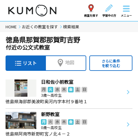
教室を探す
学習中の方
メニュー
HOME
お近くの教室を探す
検索結果
徳島県那賀郡那賀町吉野
付近の公文式教室
さらに条件
地図
リスト
を絞り込む
日和佐小前教室
月
火
水
木
金
土
日
3歳～高校生
徳島県海部郡美波町奥河内字本村９番地１
新野教室
月
火
水
木
金
土
日
0歳～高校生
徳島県阿南市新野町宮ノ北４－２