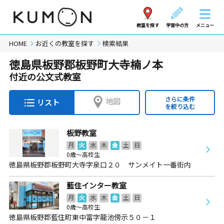
教室を探す
学習中の方
メニュー
HOME
お近くの教室を探す
検索結果
徳島県板野郡板野町大寺楠ノ本
付近の公文式教室
さらに条件
地図
リスト
を絞り込む
板野教室
月
火
水
木
金
土
日
0歳～高校生
徳島県板野郡板野町大寺字泉口２０ サンメイト一番街内
藍住インター教室
月
火
水
木
金
土
日
0歳～高校生
徳島県板野郡藍住町東中富字龍池傍示５０－１