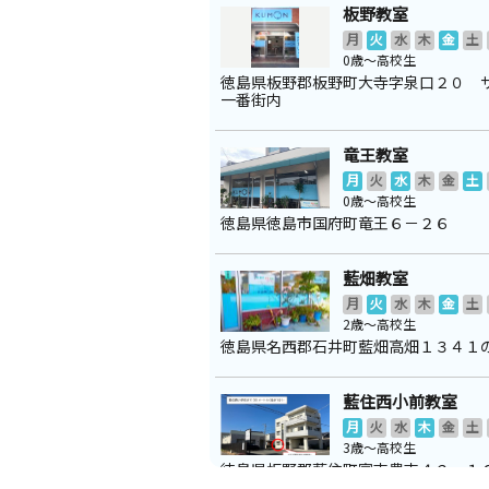
板野教室
月
火
水
木
金
土
0歳～高校生
徳島県板野郡板野町大寺字泉口２０ 
一番街内
竜王教室
月
火
水
木
金
土
0歳～高校生
徳島県徳島市国府町竜王６－２６
藍畑教室
月
火
水
木
金
土
2歳～高校生
徳島県名西郡石井町藍畑高畑１３４１
藍住西小前教室
月
火
水
木
金
土
3歳～高校生
徳島県板野郡藍住町富吉豊吉４２ー１