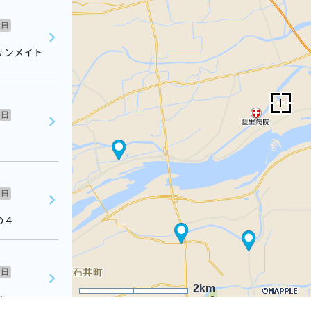
日
サンメイト
日
日
の４
日
2km
６