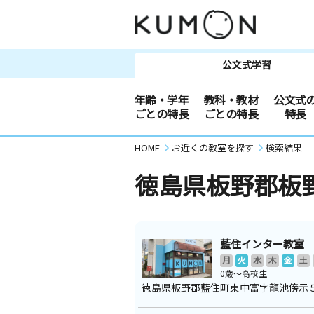
公文式学習
年齢・学年
教科・教材
公文式
ごとの特長
ごとの特長
特長
HOME
お近くの教室を探す
検索結果
徳島県板野郡板
藍住インター教室
月
火
水
木
金
土
0歳～高校生
徳島県板野郡藍住町東中富字龍池傍示