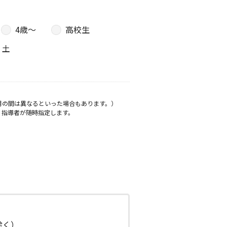
4歳〜
高校生
土
月の間は異なるといった場合もあります。）
、指導者が随時指定します。
日除く）