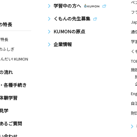
ペ
学習中の方へ
フ
くもんの先生募集
Ja
の特長
KUMONの原点
通
の特長
学
企業情報
Nのふしぎ
く
んだい! KUMON
TO
施
の流れ
・各種手続き
Eng
体験学習
自
見学
財
あるご質問
い合わせ