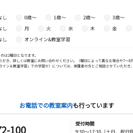
なし
0歳〜
1歳〜
2歳〜
3歳〜
日
なし
月
火
水
木
金
なし
オンライン&教室学習
日
のは2曜日となります。
ただき、詳しくは教室にお問い合わせください。（曜日によって異なる場合や7～8
ライン＆教室学習」での学習か）については、保護者の方とご相談させていただき
日
お電話での教室案内
も行っています
受付時間
72-100
9:30～17:30（土日、祝