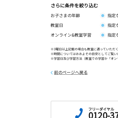
さらに条件を絞り込む
高志教室
お子さまの年齢
指定
月
火
水
木
金
土
3歳～高校生
教室日
指定
徳島県板野郡上板町高磯３０７－３
オンライン&教室学習
指定
藍住南教室
月
火
水
木
金
土
※3曜日以上記載の場合も教室に通っていただく
0歳～高校生
※時間についてはおおよその目安としてご覧い
徳島県板野郡藍住町奥野和田７８
※学習日及び学習方法（教室での学習か「オン
南井上教室
前のページへ戻る
月
火
水
木
金
土
3歳～高校生
徳島県徳島市国府町日開１０００－５
フリーダイヤル
0120-3