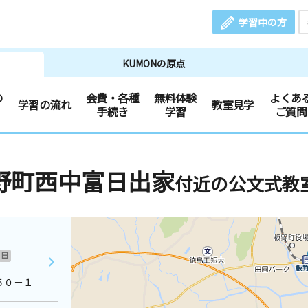
学習中の方
KUMONの原点
の
会費・各種
無料体験
よくあ
学習の流れ
教室見学
手続き
学習
ご質問
野町西中富日出家
付近の公文式教
日
５０－１