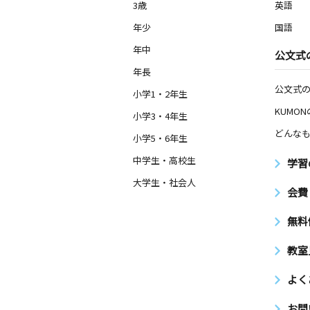
3歳
英語
年少
国語
年中
公文式
年長
公文式
小学1・2年生
KUMO
小学3・4年生
どんなも
小学5・6年生
中学生・高校生
学習
大学生・社会人
会費
無料
教室
よく
お問