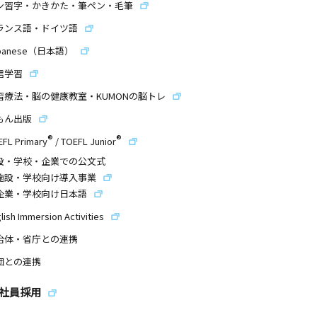
ン習字・かきかた・筆ペン・毛筆
ランス語・ドイツ語
panese（日本語）
信学習
習療法・脳の健康教室・KUMONの脳トレ
もん出版
®
®
EFL Primary
/
TOEFL Junior
設・学校・企業での公文式
施設・学校向け導入事業
企業・学校向け日本語
lish Immersion Activities
治体・省庁との連携
団との連携
社員採用