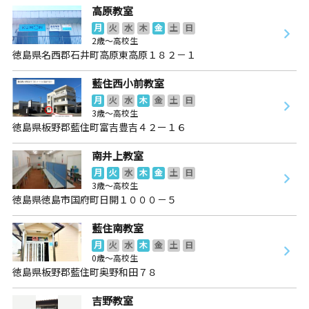
高原教室
月
火
水
木
金
土
日
2歳～高校生
徳島県名西郡石井町高原東高原１８２－１
藍住西小前教室
月
火
水
木
金
土
日
3歳～高校生
徳島県板野郡藍住町富吉豊吉４２ー１６
南井上教室
月
火
水
木
金
土
日
3歳～高校生
徳島県徳島市国府町日開１０００－５
藍住南教室
月
火
水
木
金
土
日
0歳～高校生
徳島県板野郡藍住町奥野和田７８
吉野教室