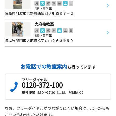
月
火
水
木
金
土
日
0歳～高校生
徳島県阿波市吉野町西条岡ノ川原８７－２
大麻桧教室
月
火
水
木
金
土
日
3歳～高校生
徳島県鳴門市大麻町桧字丸山２６番地９０
お電話での教室案内
も行っています
フリーダイヤル
0120-372-100
受付時間
9:30～17:30（土日、祝日除く）
なお、フリーダイヤルがつながりにくい場合は、以下からも
お問い合わせいただけます。