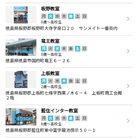
板野教室
月
火
水
木
金
土
日
0歳～高校生
徳島県板野郡板野町大寺字泉口２０ サンメイト一番街内
竜王教室
月
火
水
木
金
土
日
0歳～高校生
徳島県徳島市国府町竜王６－２６
上板教室
月
火
水
木
金
土
日
2歳～高校生
徳島県板野郡上板町七條字西栗ノ木６－４ 上板町商工会館
２階
藍住インター教室
月
火
水
木
金
土
日
0歳～高校生
徳島県板野郡藍住町東中富字龍池傍示５０－１