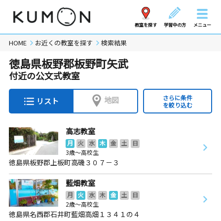
教室を探す
学習中の方
メニュー
HOME
お近くの教室を探す
検索結果
徳島県板野郡板野町矢武
付近の公文式教室
さらに条件
地図
リスト
を絞り込む
高志教室
月
火
水
木
金
土
日
3歳～高校生
徳島県板野郡上板町高磯３０７－３
藍畑教室
月
火
水
木
金
土
日
2歳～高校生
徳島県名西郡石井町藍畑高畑１３４１の４