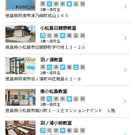
月
火
水
木
金
土
日
3歳～高校生
徳島県阿南市津乃峰町戒山１４５
小松島日開野教室
月
火
水
木
金
土
日
3歳～高校生
徳島県小松島市日開野町字行地１３－２０
羽ノ浦教室
月
火
水
木
金
土
日
2歳～高校生
徳島県阿南市羽ノ浦町中庄梶島８２－８
南小松島教室
月
火
水
木
金
土
日
3歳～高校生
徳島県小松島市堀川町１－１辻マンションテナント １階
羽ノ浦小前教室
月
火
水
木
金
土
日