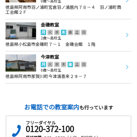
0歳～高校生
徳島県阿南市羽ノ浦町宮倉羽ノ浦居内７８－４ 羽ノ浦町商
工会館２Ｆ
金磯教室
月
火
水
木
金
土
日
2歳～高校生
徳島県小松島市金磯町７－１ 金磯会館 １階
今津教室
月
火
水
木
金
土
日
0歳～高校生
徳島県阿南市那賀川町今津浦喜来２９－７
お電話での教室案内
も行っています
フリーダイヤル
0120-372-100