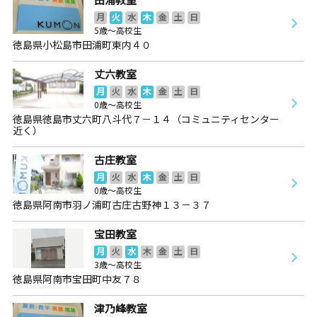
月
火
水
木
金
土
日
5歳～高校生
徳島県小松島市田浦町東内４０
丈六教室
月
火
水
木
金
土
日
0歳～高校生
徳島県徳島市丈六町八斗代７－１４（コミュニティセンター
近く）
古庄教室
月
火
水
木
金
土
日
0歳～高校生
徳島県阿南市羽ノ浦町古庄古野神１３－３７
宝田教室
月
火
水
木
金
土
日
3歳～高校生
徳島県阿南市宝田町中友７８
津乃峰教室