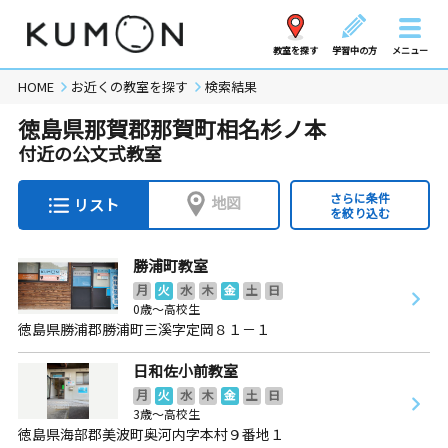
教室を探す
学習中の方
メニュー
HOME
お近くの教室を探す
検索結果
徳島県那賀郡那賀町相名杉ノ本
付近の公文式教室
さらに条件
地図
リスト
を絞り込む
勝浦町教室
月
火
水
木
金
土
日
0歳～高校生
徳島県勝浦郡勝浦町三溪字定岡８１－１
日和佐小前教室
月
火
水
木
金
土
日
3歳～高校生
徳島県海部郡美波町奥河内字本村９番地１