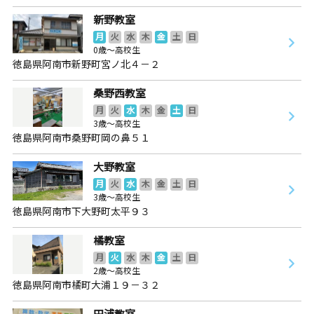
新野教室
月
火
水
木
金
土
日
0歳～高校生
徳島県阿南市新野町宮ノ北４－２
桑野西教室
月
火
水
木
金
土
日
3歳～高校生
徳島県阿南市桑野町岡の鼻５１
大野教室
月
火
水
木
金
土
日
3歳～高校生
徳島県阿南市下大野町太平９３
橘教室
月
火
水
木
金
土
日
2歳～高校生
徳島県阿南市橘町大浦１９－３２
田浦教室