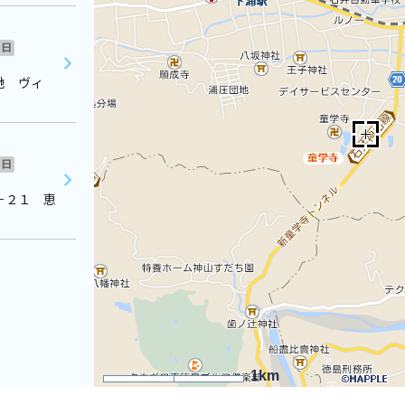
日
地 ヴィ
日
－２１ 恵
1km