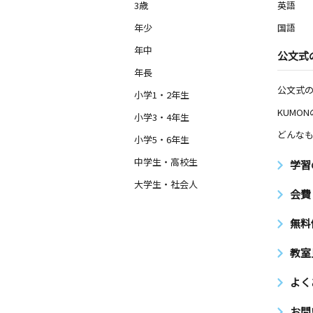
3歳
英語
年少
国語
年中
公文式
年長
公文式
小学1・2年生
KUMO
小学3・4年生
どんなも
小学5・6年生
中学生・高校生
学習
大学生・社会人
会費
無料
教室
よく
お問