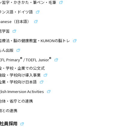
ン習字・かきかた・筆ペン・毛筆
ランス語・ドイツ語
panese（日本語）
信学習
習療法・脳の健康教室・KUMONの脳トレ
もん出版
®
®
EFL Primary
/
TOEFL Junior
設・学校・企業での公文式
施設・学校向け導入事業
企業・学校向け日本語
lish Immersion Activities
治体・省庁との連携
団との連携
社員採用