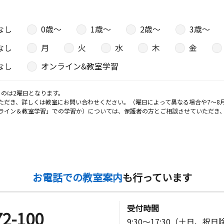
なし
0歳〜
1歳〜
2歳〜
3歳〜
なし
月
火
水
木
金
なし
オンライン&教室学習
のは2曜日となります。
ただき、詳しくは教室にお問い合わせください。（曜日によって異なる場合や7～8
ライン＆教室学習」での学習か）については、保護者の方とご相談させていただき
お電話での教室案内
も行っています
受付時間
72-100
9:30～17:30（土日、祝