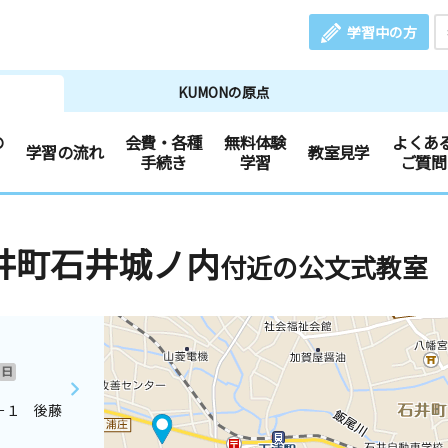
学習中の方
KUMONの原点
の
会費・各種
無料体験
よくあ
学習の流れ
教室見学
手続き
学習
ご質問
井町石井城ノ内
付近の公文式教室
日
－１ 後藤