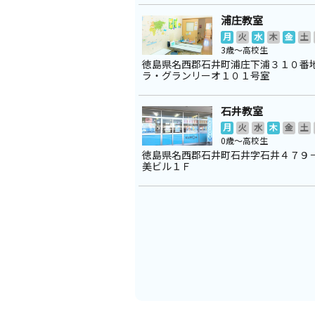
浦庄教室
月
火
水
木
金
土
3歳～高校生
徳島県名西郡石井町浦庄下浦３１０番
ラ・グランリーオ１０１号室
石井教室
月
火
水
木
金
土
0歳～高校生
徳島県名西郡石井町石井字石井４７９
美ビル１Ｆ