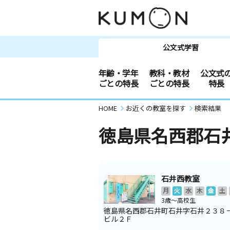
公文式学習
年齢・学年
教科・教材
公文式
ごとの特長
ごとの特長
特長
HOME
お近くの教室を探す
検索結果
徳島県名西郡石
石井西教室
月
火
水
木
金
土
3歳～高校生
徳島県名西郡石井町石井字石井２３８
ビル２Ｆ