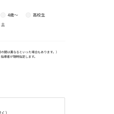
4歳〜
高校生
土
月の間は異なるといった場合もあります。）
、指導者が随時指定します。
日除く）