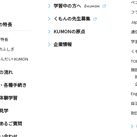
ペ
学習中の方へ
フ
くもんの先生募集
Ja
の特長
KUMONの原点
通
の特長
学
企業情報
Nのふしぎ
く
んだい! KUMON
TO
施
の流れ
・各種手続き
Eng
体験学習
自
見学
財
あるご質問
い合わせ