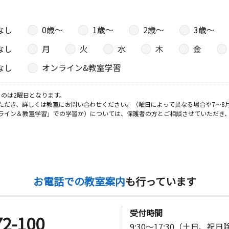
なし
0歳〜
1歳〜
2歳〜
3歳〜
なし
月
火
水
木
金
なし
オンライン&教室学習
のは2曜日となります。
ただき、詳しくは教室にお問い合わせください。（曜日によって異なる場合や7～8
ライン＆教室学習」での学習か）については、保護者の方とご相談させていただき
お電話での教室案内
も行っています
受付時間
72-100
9:30～17:30（土日、祝