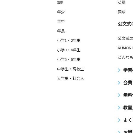
3歳
英語
年少
国語
年中
公文式
年長
公文式
小学1・2年生
KUMO
小学3・4年生
どんなも
小学5・6年生
中学生・高校生
学習
大学生・社会人
会費
無料
教室
よく
お問