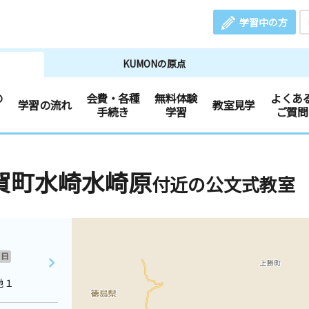
学習中の方
KUMONの原点
の
会費・各種
無料体験
よくあ
学習の流れ
教室見学
手続き
学習
ご質問
賀町水崎水崎原
付近の公文式教室
日
地１