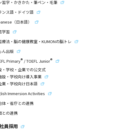
ン習字・かきかた・筆ペン・毛筆
ランス語・ドイツ語
panese（日本語）
信学習
習療法・脳の健康教室・KUMONの脳トレ
もん出版
®
®
EFL Primary
/
TOEFL Junior
設・学校・企業での公文式
施設・学校向け導入事業
企業・学校向け日本語
lish Immersion Activities
治体・省庁との連携
団との連携
社員採用