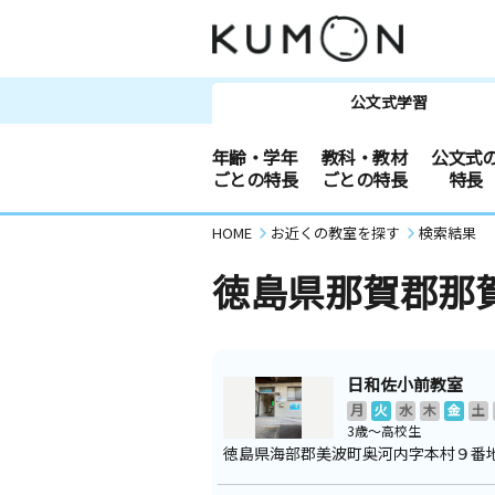
公文式学習
年齢・学年
教科・教材
公文式
ごとの特長
ごとの特長
特長
HOME
お近くの教室を探す
検索結果
徳島県那賀郡那
日和佐小前教室
月
火
水
木
金
土
3歳～高校生
徳島県海部郡美波町奥河内字本村９番