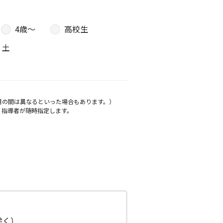
4歳〜
高校生
土
月の間は異なるといった場合もあります。）
、指導者が随時指定します。
日除く）