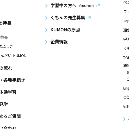
ペ
学習中の方へ
フ
くもんの先生募集
Ja
の特長
KUMONの原点
通
の特長
学
企業情報
Nのふしぎ
く
んだい! KUMON
TO
施
の流れ
・各種手続き
Eng
体験学習
自
見学
財
あるご質問
い合わせ